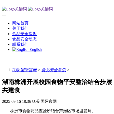
网站首页
关于我们
食品安全常识
食品安全动态
联系我们
English
U乐·国际官网
>
食品安全常识
>
湖南株洲开展校园食物平安整治结合步履
共建食
2025-09-16 18:36
U乐·国际官网
株洲市食物药品查验所结合芦淞区市场监管局。