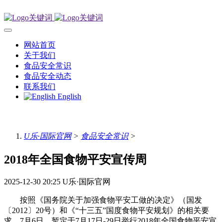
网站首页
关于我们
食品安全常识
食品安全动态
联系我们
English
U乐·国际官网
>
食品安全常识
>
2018年全国食物平安宣传周
2025-12-30 20:25
U乐·国际官网
按照《国务院关于加强食物平安工做的决定》（国发
〔2012〕20号）和《“十三五”国度食物平安规划》的相关要
求，7月6日，暂定于7月17日-29日举行2018年全国食物平安宣