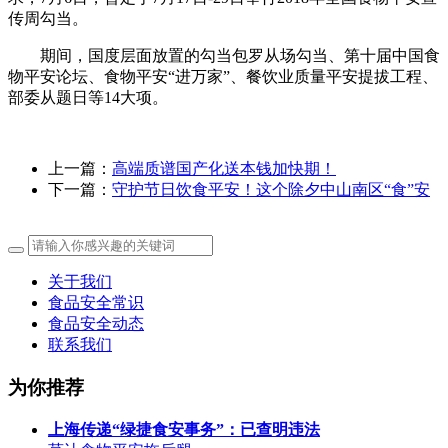
传周勾当。
期间，国度层面放置的勾当包罗从场勾当、第十届中国食
物平安论坛、食物平安“进万家”、餐饮业质量平安提拔工程、
部委从题日等14大项。
上一篇：
高端质谱国产化送本钱加快期！
下一篇：
守护节日饮食平安！这个除夕中山南区“食”安
关于我们
食品安全常识
食品安全动态
联系我们
为你推荐
上海传递“绿捷食安事务”：已查明违法