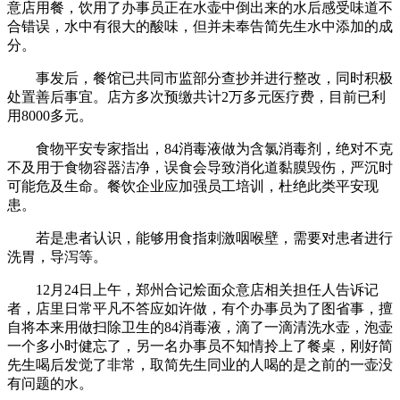
意店用餐，饮用了办事员正在水壶中倒出来的水后感受味道不
合错误，水中有很大的酸味，但并未奉告简先生水中添加的成
分。
事发后，餐馆已共同市监部分查抄并进行整改，同时积极
处置善后事宜。店方多次预缴共计2万多元医疗费，目前已利
用8000多元。
食物平安专家指出，84消毒液做为含氯消毒剂，绝对不克
不及用于食物容器洁净，误食会导致消化道黏膜毁伤，严沉时
可能危及生命。餐饮企业应加强员工培训，杜绝此类平安现
患。
若是患者认识，能够用食指刺激咽喉壁，需要对患者进行
洗胃，导泻等。
12月24日上午，郑州合记烩面众意店相关担任人告诉记
者，店里日常平凡不答应如许做，有个办事员为了图省事，擅
自将本来用做扫除卫生的84消毒液，滴了一滴清洗水壶，泡壶
一个多小时健忘了，另一名办事员不知情拎上了餐桌，刚好简
先生喝后发觉了非常，取简先生同业的人喝的是之前的一壶没
有问题的水。