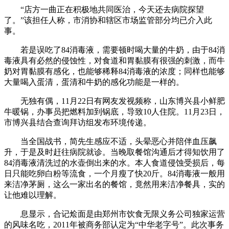
“店方一曲正在积极地共同医治，今天还去病院探望
了。”该担任人称，市消协和辖区市场监管部分均已介入此
事。
若是误吃了84消毒液，需要顿时喝大量的牛奶，由于84消
毒液具有必然的侵蚀性，对食道和胃黏膜有很强的刺激，而牛
奶对胃黏膜有感化，也能够稀释84消毒液的浓度；同样也能够
大量喝入蛋清，蛋清和牛奶的感化功能是一样的。
无独有偶，11月22日有网友发视频称，山东博兴县小鲜肥
牛暖锅，办事员把燃料加到锅底，导致10人住院。11月23日，
市博兴县结合查询拜访组发布环境传递。
当全国战书，简先生感应不适，头晕恶心并陪伴血压飙
升，于是及时赶往病院就诊。当晚取餐馆沟通后才得知饮用了
84消毒液清洗过的水壶倒出来的水。本人食道侵蚀受损后，每
日只能吃卵白粉等流食，一个月瘦了快20斤。84消毒液一般用
来洁净茅厕，这么一家出名的餐馆，竟然用来洁净餐具，实的
让他难以理解。
息显示，合记烩面是由郑州市饮食无限义务公司独家运营
的风味名吃，2011年被商务部认定为“中华老字号”。此次事务