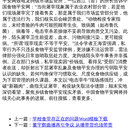
平安网致电龙驹镇市场监管所，一位姓江（音）的所长告诉中
国食物平安网：“当街屠宰现象属于农业农村部分管，若是他
们现场屠宰完了接着售卖，那是属于我们市场监管部分管，他
属于违法行为，我们核实后会峻厉查处。”动物检疫专家指
出，未经查验的牛肉可能照顾寄生虫、致病菌（如布鲁氏
菌）、病毒等，电击宰杀若操做不妥易导致肉类交叉污染。此
外，陌头屠宰卫生前提差，血水、污物间接污染，更可能疫
病。“所谓‘现宰现卖’不等于平安。”法令学者王海雷强调，私
宰行为不只违反食物平安监管律例，更涉嫌不法运营罪，需法
律部分强化日常放哨取惩处力度。龙驹镇陌头宰牛事务并非孤
例。正在部门乡镇，私宰现卖因“价钱低、看得见”受部门消费
者欢送，却折射出下层屠宰乱象及食物平安办理的亏弱取平安
认识的缺失。若何均衡保守习惯取化、尺度化食物供应链，成
为下层管理的持久课题。本文以“电击宰牛”现场感强烈，冲
破“新颖肉”，曲指无证屠宰、检疫缺失取法令缝隙；颠末实地
深切看望，聚焦乡镇食物平安现实矛盾。中国食物平安网将持
续关心此事务的进展。前往搜狐，查看更多。
上一篇：
学校食堂存正在的问题Word模板下载
下一篇：
董宇辉曲播再引争议 从播带货也须带责