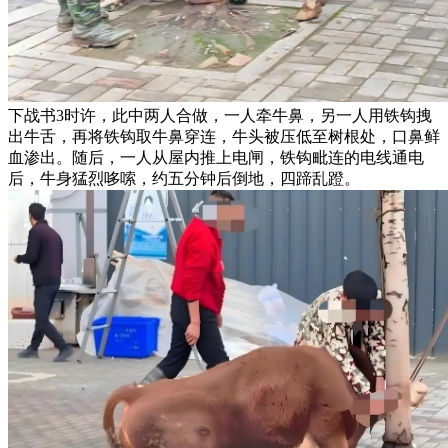
下战书3时许，此中两人合做，一人牵牛鼻，另一人用铁钩拽
出牛舌，再将铁钩取牛鼻穿连，牛头被压低至树根处，口鼻鲜
血渗出。随后，一人从屋内推上电闸，铁钩毗连的电线通电
后，牛身猛烈哆嗦，约五分钟后倒地，四蹄乱蹬。