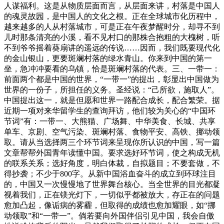
人谋福利。这是从物质层面而言，从层面来讲，村落是中国人
的魂灵故园，是中国人的文化之根。正在全球城市化历程中，
越来越多的人从村落城市，可是正在午夜梦醒时分，却寻不到
儿时那条清亮的小溪，看不见村口的那株合抱粗的大槐树，听
不到爷爷摇着葵扇讲的遥远的传说……因而，我们既要现代化
的金山银山，更要斑斓村落的绿水青山。你来到中国的第一
坐，急冲冲要看的乌镇，恰是斑斓村落的代表。三、一带一：
前面两个都是中国的世界，“一带一”的提出，彰显出中国做为
世界的一份子，所担任的义务。圣经说：“己所欲，施取人”。
中国提出这一，就是但愿和世界一路配合成长，配合繁荣。据
近期一项对来华留学生的查询拜访，他们较为关心的“中国环
节词”有：一带一、大熊猫、广场舞、中华美食、长城、共享
单车、京剧、空气污染、斑斓村落、食物平安、高铁、挪动领
取。请从当选择两三个环节词来呈现你所认识的中国，写一篇
文章帮帮外国青年读懂中国。要求选好环节词，使之构成无机
的联系关系；选好角度，明白体裁，自拟题目；不要套做，不
得抄袭；不少于800字。从新中国浴血奋斗的成立到环球注目
的，中国又一次慢慢地了世界舞台核心。当全世界的目光都凝
视着我们，正在镁光灯下，一切似乎都被放大，存正在的问题
愈加凸起，像诟病的雾霾，但取得的成绩也愈加耀眼，如“挪
动领取”和“一带一”。倘若要向外国伴侣引见中国，我会自傲