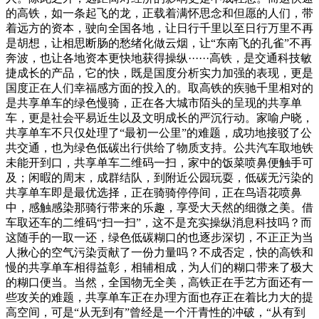
的高铁，如一条起飞的龙，正载着满怀思念和但愿的人们，带
着远方的资本，驶向全国各地，让日行千里以至日行万里不再
是胡想，让相思断肠的愁绪化做云烟，让“东南飞的孔雀”不再
奔波，也让各地资本更快地获得操纵······高铁，是交通科技敏
捷成长的产品，它的快，既是国度分析实力加强的表现，更是
国度正在人们幸福感方面的投入的。取高铁的疾驰千里相对的
是共享单车的绿色慢骑，正在各大城市陌头的呈现的共享单
车，更是社会平易近生以及文明成长的严沉行动。家喻户晓，
共享单车不只仅处理了“最初一公里”的难题，成功地接驳了公
共交通，也为绿色低碳出行供给了物质支持。公共汽车取地铁
未能开到口，共享单车二维码一扫，家中的饭菜喷鼻便触手可
及；闲暇的周末，成群结队，到附近公园玩耍，低碳无污染的
共享单车即是最优选择，正在骑骑停停间，正在鸟语花喷鼻
中，感触感染那骑行带来的乐趣，享受大天然的细微之美。借
车取还车的二维码“扫一扫”，这不是充实操纵消息科技吗？而
这随手的一取一还，绿色低碳糊口的也逐步深切，不正正为当
人揪心的空气污染贡献了一份力量吗？不成否定，快的高铁和
慢的共享单车相得益彰，相辅相成，为人们的糊口带来了极大
的糊口便当。当然，全国物无全美，高铁正在手艺方面还有一
些攻关的难题，共享单车正在办理方面也存正在着比力大的提
高空间，可是“从无到有”曾经是一个汗青性的冲破，“从有到