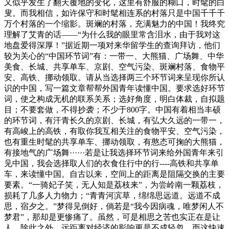
又似乎发生了翻天覆地的变化，这里有舒服的糊口，时髦的白
叟。而我相信，如许保守和时髦相连系的村落只是中国千千千
万个村落的一个缩影。斑斓的村落，充满魅力的中国！我终究
理解了艾青的话——“为什么我的眼里常含泪水，由于我对这
地盘爱得深厚！”据近期一项对来华留学生的查询拜访，他们
较为关心的“中国环节词”有：一带一、大熊猫、广场舞、中华
美食、长城、共享单车、京剧、空气污染、斑斓村落、食物平
安、高铁、挪动领取。请从当选择两三个环节词来呈现你所认
识的中国，写一篇文章帮帮外国青年读懂中国。要求选好环节
词，使之构成无机的联系关系；选好角度，明白体裁，自拟题
目；不要套做，不得抄袭；不少于800字。中国有着相当丰硕
的环节词，有汗青长久的京剧、长城，有弘大久远的一带一，
有高峻上的高铁，有取你我互相关注的食物平安、空气污染，
也有重生时髦的共享单车、挪动领取，有憨态可掬的大熊猫，
有接地气的广场舞······若是让我选择环节词来给外国青年来引
见中国，我会选择取人们的衣食住行中的行----高铁和共享单
车，来读懂中国。自古以来，空间上的距离是阻隔交换的主要
要素。“一骑妃子笑，无人知是荔枝来”，为尝岭南一颗荔枝，
损耗了几多人力物力；“青青河滨草，绵绵思远道。远道不成
思，宿夕之。”梦得见倒好，倘若是“我今因病魂，唯梦闲人不
梦君”，那却是更惨痛了。虽然，可是相思之苦也实正在是让
人。除此之外，远距离对经济的影响更是不成轻忽。而这快速