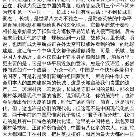
正在，我做为您正在中国的导逛，就请答应我用三个环节词来
为您引见一下中国：一、长城：中国有句古话：“不到长城非
豪杰”。长城，是世界八大奇不雅之一，是勤奋英怯的中华平
易近族用聪慧和奉献给世界的文化瑰宝。它最早建筑于秦朝，
相传是秦始皇为了抵御北方逛牧平易近族的入侵而建制。后来
颠末历朝历代的扩建，规模达到一万里，故称为万里长城。听
说，也因而成为宇航员正在外太空可以或许看到的独一的地球
建建。这让每一个中华儿女都倍感骄傲骄傲，可是，长城，被
中国人平易近，毫不仅仅由于它本身的巍峨雄伟，连绵万里；
更主要的是，它是中华平易近族的意味。您是个汉语通，必然
传闻过如许一个成语：“万众一心”。中国是一个快乐喜爱和平
的国家，可是若是我们斑斓的祖国蒙受到，所有的中华儿女，
会用本人的血肉建起新的长城，这是长城留给我们贵重的遗
产。二、斑斓村落：若是说，长城是陈旧中国的意味，那么斑
斓村落则是现代中国的缩影。说到现代化，你的脑海中，也许
会呈现出帝国大厦的雄伟，时代广场的喧哗。简直，这是很现
代。但，这也许是你们的现代化，但这毫不是中国现代化的全
数。两千年前的中国思惟家孔子曾说：“君子和而分歧”。我们
走的是具有中国特色的现代化道。这里的中国特色，就包罗斑
斓村落扶植。正如你所领会的，中国有八亿多的农人。他们绝
大大都糊口正在村落，把村落扶植好，就是为最大大都的中国