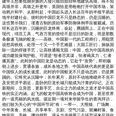
建帝王想要抵御异族的入侵只能自始自终地建筑高墙。殊不知
高墙并非，高墙之外更年，英国恰是用枪炮打开中国市场，策
动鸦片和平。从那时起，中国起头进入长达百年的半殖平易近
地半封建社会。彼时的中国巨龙不只是静态的，仍是沉睡的。
这也警示我们，谨遵古制的原始军事防御体例早应被裁减。历
经长达百年的，沉睡的巨龙终将，奋起，腾踊而上。正在中国
现代，绵亘工具，气吞万里的曾经不是旧日的卧龙，而是那数
条极速飞驰的蛟龙——高铁。中国新一代的工程师们，用聪慧
设想高铁线，处理一个又一个手艺难题；大国工匠们，操纵国
际一流的焊接手艺，让高铁通顺无阻；中国，也为中国高铁的
成功建筑保驾护航。可谓是“智者尽其谋，怯者竭其力，仁者
播其惠”。此时的中国巨龙是动态的，它处于“攻势”，即积极
朝上进步，贯通各族，成长各地之势。中国高铁代表的更是新
中国惊人的成长速度。此时的中国蛟龙不只是动态的，仍是腾
踊的。它终究从沉睡中：长年累月，原封不动地堆砌并不克不
及安世济平易近，盘卧的巨龙长城只能成为汗青的印记。正在
新期间，立异思，更新手艺，合众之力的成长之道才是中国高
铁的实正内涵。起飞的蛟龙中国高铁将会成为中国，甚至世界
的一道亮丽的风光线。据近期一项对来华留学生的查询拜访，
他们较为关心的“中国环节词”有：一带一、大熊猫、广场舞、
中华美食、长城、共享单车、京剧、空气污染、斑斓村落、食
物平安、高铁、挪动领取。请从当选择两三个环节词来呈现你