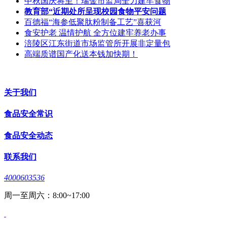
中秋国庆将至！瑞金市监局全力建牢食物
教育部“近期处所呈现校园食物平安问题
百德福“海参低聚肽粉制备工艺”喜获河
食安护老 温情护航 全方位建牢养老办事
涪陵区江东街道市场监管所开展非定量包
高端质谱国产化送本钱加快期！
关于我们
食品安全常识
食品安全动态
联系我们
4000603536
周一至周六：8:00~17:00