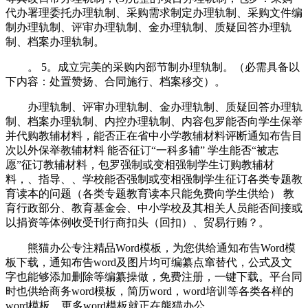
代办署理委托办理轨制、采购需求制定办理轨制、采购文件编
制办理轨制、评审办理轨制、金办理轨制、质疑回答办理轨
制、档案办理轨制。
。 5。成立完美的采购内部节制办理轨制。（必需具备以
下内容：处置赞扬、合同施行、档案移交）。
办理轨制、评审办理轨制、金办理轨制、质疑回答办理轨
制、档案办理轨制、内控办理轨制、内容包罗能否向学生保举
并代购教辅材料，能否正在省中小学教辅材料评断通知布告目
次以外保举教辅材料 能否征订“一科多辅” 学生能否“被志
愿”征订教辅材料，包罗强制或变相强制学生订购教辅材
料，、指导、、学校能否强制或变相强制学生征订各类专题教
育读本的问题（各类专题教育读本只能免费向学生供给） 教
育行政部分、教育基金会、中小学校及其相关人员能否间接或
以捐资等体例收受刊行商扣头（回扣）、贸易行贿？。
熊猫办公专注精品Word模板，为您供给通知布告Word模
板下载，通知布告word及图片均可编纂点窜替代，公式及文
字也能够添加删除等编纂操做，免费注册，一键下载。平台同
时也供给商务word模板，简历word，word培训等各类各样的
word模板，更多word模板就正在熊猫办公。