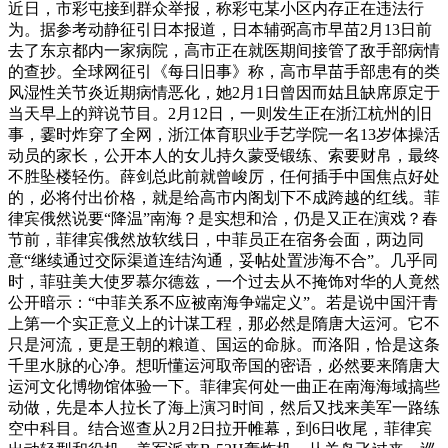
近日，市彩屯接到群众举报，称彩屯某小区内存正在违法行
为。据参考动静征引日本报道，日本辅弼高市早苗2月13日前
去了东京都内一家病院，高市正在就医期间接管了敌手部病情
的查抄。全球网征引《每日旧事》称，高市早苗手部患有的类
风湿性关节炎近期病情恶化，她2月1日曾因而姑且缺席原定于
当天早上的辩说节目。2月12日，一则发生正在浙江杭州的旧
事，霎时炸穿了全网，浙江体育职业手艺学院一名13岁体操活
动员的家长，公开本人的女儿持久蒙受锻练、索要财帛，最终
不胜坠楼轻伤。薛剑总此前就曾峻厉，任何插手中国焦点好处
的，必将付出价格，就是给高市内阁划下不成跨越的红线。菲
律宾俄然说要“降温”南海？是实想和洽，仍是又正在演戏？春
节前，菲律宾俄然放软线日，中菲员正在宿务会面，两边同
意“继续通过交际渠道连结沟通，妥帖处置涉海不合”。几乎同
时，菲驻美大使罗慕尔德兹，一个过去从不掩饰对华的人竟然
公开暗示：“中菲关系不应被南海争端定义”。若是说中国汗青
上第一个实正意义上的计谋工程，那必然是隋唐大运河。它不
只是河流，更是王朝的粮道、国运的命脉。而洛阳，恰是这条
千里水脉的心净。想听懂运河取帝国的密语，必然要来隋唐大
运河文化博物馆体验一下。菲律宾何处一曲正在南海海域搞些
动做，先是本人拉长了海上演习时间，然后又找来美军一路练
空中科目。结合巡查从2月2日拉开帷幕，到6日收尾，菲律宾