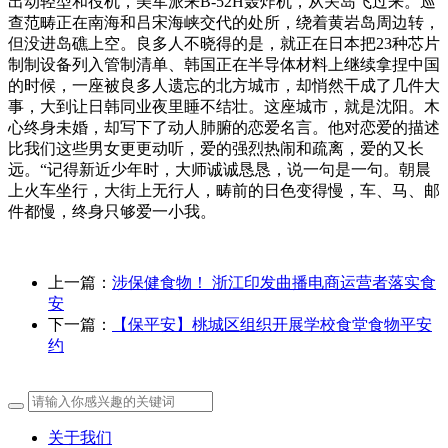
出动轻型和役机，美军派来B-52H轰炸机，从关岛飞过来。巡
查范畴正在南海和吕宋海峡交代的处所，绕着黄岩岛周边转，
但没进岛礁上空。良多人不晓得的是，就正在日本把23种芯片
制制设备列入管制清单、韩国正在半导体材料上继续拿捏中国
的时候，一座被良多人遗忘的北方城市，却悄然干成了几件大
事，大到让日韩同业夜里睡不结壮。这座城市，就是沈阳。木
心终身未婚，却写下了动人肺腑的恋爱名言。他对恋爱的描述
比我们这些男女更更动听，爱的强烈热闹和疏离，爱的又长
远。“记得新近少年时，大师诚诚恳恳，说一句是一句。朝晨
上火车坐行，大街上无行人，畴前的日色变得慢，车、马、邮
件都慢，终身只够爱一小我。
上一篇：
涉保健食物！ 浙江印发曲播电商运营者落实食
安
下一篇：
【保平安】桃城区组织开展学校食堂食物平安
约
关于我们