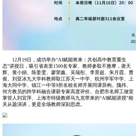
12月19日，成功举办“AI赋能将来：共创高中教育重生
态”讲授日，吸引省表里1500名专家、教师参取不雅摩，唐天
辉、黄小娟、陈姜雯、廖荣鑫、吴瑞彤、李景超、朱月霞、曹
俊、刘亚冰九大学科教师取江苏天一中学、杭州学军中学、上
海大同中学、镇江一中等9所名校名师开展同课异构。隗祎、
何方教员的跨学科融合课获专家高度评价。合肥市名师工做室
掌管人刘宜萍、上海市特级教师马九克带来的“AI赋能讲授”相
关从题演讲，更是全场教师深刻思虑。