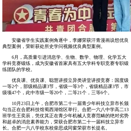
安徽省学生实践案例角逐中，李娜荣获汗青漫画设想优良
典型案例，荣昕获处所史学问视频优良典型案例。
6月，高质量引进消息学、生物、数学、物理、化学五大
学科竞赛锻练，成为安徽省首家具有五大学科专职竞赛专职锻
练团队的学校。
优良课、优良课、聪慧讲授立异类讲堂讲授竞赛：国度级
一等2个，部级精品课3节，省级一等3个，省级精品课3节，市
级项47个，此中市级一等20个，二等21个，三等6个。
10月23日上午，合肥市第二十一届青少年科技立异市长颁
勾当正在合肥科技馆蜀西湖馆区举行。合肥一六八中学高二13
班学生王奕辰，凭仗其正在青少年机械人竞赛范畴的绝对劣势
和超卓的消息素养能力，荣获合肥市第二十一届科技立异市
长。合肥一六八学校东校柴思成同窗荣获市长提名。