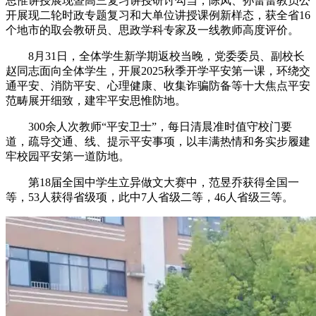
思惟讲授展现暨高三复习讲授研讨勾当，陈凤、孙蕾蕾教员公
开展现二轮时政专题复习和大单位讲授课例新样态，获全省16
个地市的取会教研员、思政学科专家及一线教师高度评价。
8月31日，全体学生新学期返校当晚，党委委员、副校长
赵同志面向全体学生，开展2025秋季开学平安第一课，环绕交
通平安、消防平安、心理健康、收集诈骗防备等十大焦点平安
范畴展开细致，建牢平安思惟防地。
300余人次教师“平安卫士”，每日清晨准时值守校门要
道，疏导交通、线、提示平安事项，以丰满热情和务实步履建
牢校园平安第一道防地。
第18届全国中学生立异做文大赛中，范昱乔获得全国一
等，53人获得省级项，此中7人省级二等，46人省级三等。