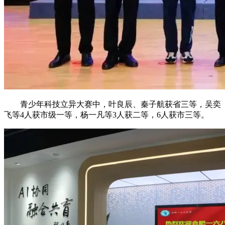
青少年科技立异大赛中，叶良辰、秦子航获省三等，吴奕
飞等4人获市级一等，杨一凡等3人获二等，6人获市三等。