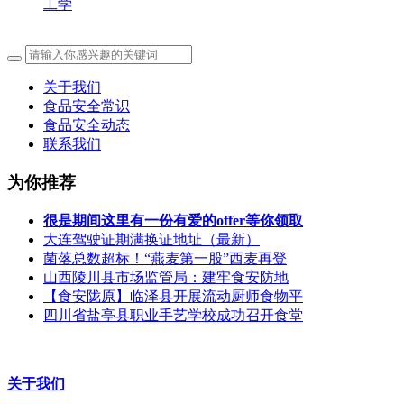
工学
关于我们
食品安全常识
食品安全动态
联系我们
为你推荐
很是期间这里有一份有爱的offer等你领取
大连驾驶证期满换证地址（最新）
菌落总数超标！“燕麦第一股”西麦再登
山西陵川县市场监管局：建牢食安防地
【食安陇原】临泽县开展流动厨师食物平
四川省盐亭县职业手艺学校成功召开食堂
关于我们