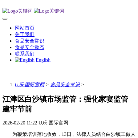
网站首页
关于我们
食品安全常识
食品安全动态
联系我们
English
U乐·国际官网
>
食品安全常识
>
江津区白沙镇市场监管：强化家宴监管
建牢节前
2026-02-20 11:22
U乐·国际官网
为鞭策培训落地收效，13日，法律人员结合白沙镇工做人