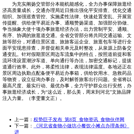
为充实阐扬交管部分本能机能感化，全力办事保障旅逛经
济高质量成长，交通办理局近日推出强化平安排查、优化交通
组织、加强巡查管控、实施柔性法律、快速处置变乱、开展宣
传提醒、供给便平易近办事、通顺赞扬渠道、加强部分协做、
争当抽象大使十项办事旅逛经济办法，出力营制平安、通顺、
有序、协调的旅逛道交通。全省交管部分将共同交通运输、文
旅等部分，对通往景区道、旅旅客运企业、旅逛包车等进行全
面平安现患排查，并督促相关单元及时整改，从泉源上防备交
通变乱。针对假期景区周边车流集中的特点，按照道前提和客
流环境设置潮汐车道、单向通行等办法，加密交通标记，提拔
道通行效率。此外，将柔性法律，表现法律温度。各地还正在
景区周边执勤点配备便平易近办事箱，供给饮用水、急救药品
等物资，设立征询办事台，及时解答旅客出行问题。全省将以
最高尺度、最实行动、最优办事，全力守护群众出行安然，办
事旅逛经济成长，为“这么近，那么美，周末到河北”文旅品牌
注入力量。（李雯董文正）。
上一篇：
权势巨子发布_第8页_食物资讯_食物伙伴网
下一篇：
《河北省食物小做坊小餐饮小摊点办理条例》
进