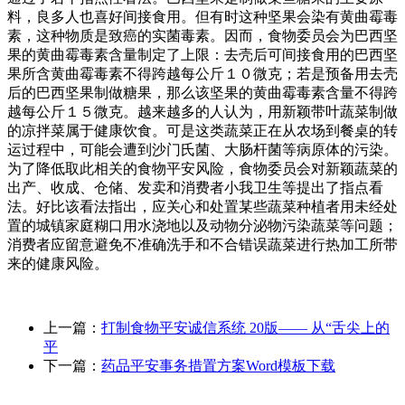
料，良多人也喜好间接食用。但有时这种坚果会染有黄曲霉毒
素，这种物质是致癌的实菌毒素。因而，食物委员会为巴西坚
果的黄曲霉毒素含量制定了上限：去壳后可间接食用的巴西坚
果所含黄曲霉毒素不得跨越每公斤１０微克；若是预备用去壳
后的巴西坚果制做糖果，那么该坚果的黄曲霉毒素含量不得跨
越每公斤１５微克。越来越多的人认为，用新颖带叶蔬菜制做
的凉拌菜属于健康饮食。可是这类蔬菜正在从农场到餐桌的转
运过程中，可能会遭到沙门氏菌、大肠杆菌等病原体的污染。
为了降低取此相关的食物平安风险，食物委员会对新颖蔬菜的
出产、收成、仓储、发卖和消费者小我卫生等提出了指点看
法。好比该看法指出，应关心和处置某些蔬菜种植者用未经处
置的城镇家庭糊口用水浇地以及动物分泌物污染蔬菜等问题；
消费者应留意避免不准确洗手和不合错误蔬菜进行热加工所带
来的健康风险。
上一篇：
打制食物平安诚信系统 20版—— 从“舌尖上的
平
下一篇：
药品平安事务措置方案Word模板下载