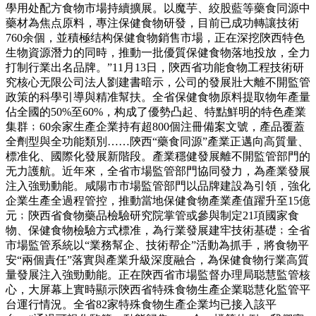
學用处配方食物市場持續擴展。以魔芋、絞股藍等藥食同源中
藥材為焦点原料，專注保健食物研發，目前已成功轉讓技術
760余個，並積極结构保健食物銷售市場，正在深挖陝西特色
生物資源潛力的同時，推動一批優質保健食物落地投放，全力
打制行業出名品牌。”11月13日，陝西省功能食物工程技術研
究核心无限公司法人劉建書暗示，公司的發展壯大離不開監管
政策的科學引導與精准幫扶。全省保健食物原料提取物年產量
佔全國的50%至60%，构成了優勢凸起、特點鮮明的特色產業
集群﹔60余家生產企業持有超800個注冊備案文號，產品覆蓋
全劑型與全功能類別……陝西“藥食同源”產業正邁向高質量、
標准化、國際化發展新階段。產業穩健發展離不開監管部門的
无力護航。近年來，全省市場監管部門協同發力，為產業發展
注入強勁動能。咸陽市市場監管部門以品牌建設為引領，強化
企業生產全過程管控，推動當地保健食物產業產值躍升至15億
元﹔陝西省食物藥品檢驗研究院掌管或參與制定21項國家食
物、保健食物檢驗方式標准，為行業發展建牢技術基礎﹔全省
市場監管系統以“業務幫企、技術帮企”活動為抓手，將食物平
安“兩個責任”落實與產業升級深度融合，為保健食物行業高質
量發展注入強勁動能。正在陝西省市場監督办理局聪慧監管核
心，大屏幕上實時顯示陝西省特殊食物生產企業聪慧化監管平
台運行情況。全省82家特殊食物生產企業均已接入該平