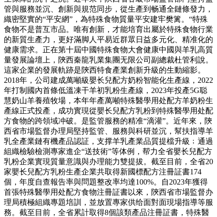
管與服務並沉、創新與規范同步，從生產到畅通全鏈條發力，
織密堅實的“平安網”，為特殊食物質量平安建牢樊篱。“特殊
食物不是普互市品。唯有創新，才能培育出屬於特殊食物行業
的新質生產力，更好滿脚人平易近群眾日益多元化、精准化的
健康需求。正在第十屆中國特殊食物大會健康中國與羊乳高質
量發展論壇上，陝西秦龍乳業集團无限公司副總裁杜管利說。
這家企業的發展軌跡是陝西特食產業創新升級的生動縮影。
2018年，公司建成萬噸級嬰长兒配方奶粉智能化生產線，2022
年打制國內首條低溫凍干羊初乳粉生產線，2023年投產5G聪
慧奶山羊養殖牧場，本年年產萬噸特殊醫學用处配方羊奶粉生
產線正式投產，成功實現從嬰长兒配方乳粉到特殊醫學用处配
方食物的跨領域冲破。是監管服務的精准“滴灌”。近年來，陝
西省市場監督办理局堅持監管、服務與科研並沉，幫扶指導羊
乳全產業鏈有機產品認証，支撑羊乳產業品質提檔升級﹔通過
組織檢驗檢測專家進企“送技術”等体例，帮力全省嬰长兒配方
乳粉企業實現質量意識與办理能力雙提拔。截至目前，全省20
家嬰长兒配方乳粉生產企業共取得新國標配方注冊証書174
個，年度自查報告率與問題整改率均達100%。自2023年獲得
首張特殊醫學用处配方食物注冊証書以來，陝西省市場監督办
理局積極組織專題培訓，並放置專家供给面對面現場指導等服
務。截至目前，全省累計取得8個該類產品注冊証書，特殊醫