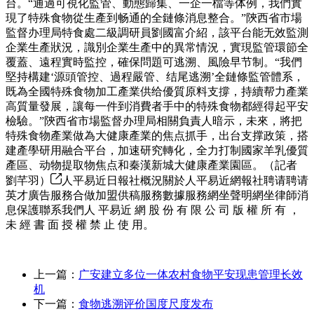
台。“通過可視化監管、動態歸集、一企一檔等体例，我們實
現了特殊食物從生產到畅通的全鏈條消息整合。”陝西省市場
監督办理局特食處二級調研員劉國富介紹，該平台能无效監測
企業生產狀況，識別企業生產中的異常情況，實現監管環節全
覆蓋、遠程實時監控，確保問題可逃溯、風險早节制。“我們
堅持構建‘源頭管控、過程嚴管、结尾逃溯’全鏈條監管體系，
既為全國特殊食物加工產業供给優質原料支撐，持續帮力產業
高質量發展，讓每一件到消費者手中的特殊食物都經得起平安
檢驗。”陝西省市場監督办理局相關負責人暗示，未來，將把
特殊食物產業做為大健康產業的焦点抓手，出台支撑政策，搭
建產學研用融合平台，加速研究轉化，全力打制國家羊乳優質
產區、动物提取物焦点和秦漢新城大健康產業園區。（記者
劉芊羽）
人平易近日報社概況關於人平易近網報社聘请聘请
英才廣告服務合做加盟供稿服務數據服務網坐聲明網坐律師消
息保護聯系我們人 平易近 網 股 份 有 限 公 司 版 權 所 有 ，
未 經 書 面 授 權 禁 止 使 用。
上一篇：
广安建立多位一体农村食物平安现患管理长效
机
下一篇：
食物逃溯评价国度尺度发布