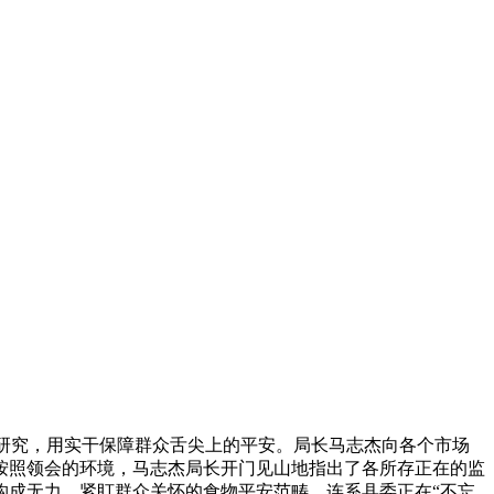
研究，用实干保障群众舌尖上的平安。局长马志杰向各个市场
按照领会的环境，马志杰局长开门见山地指出了各所存正在的监
构成无力。紧盯群众关怀的食物平安范畴，连系县委正在“不忘