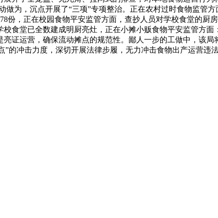
动做为，沉点开展了“三项”专项整治。正在农村过时食物监管方面
书78份，正在校园食物平安监管方面，查抄人员对学校食堂的厨
家学校食堂已全数建成明厨亮灶，正在小摊小贩食物平安监管方
是亮证运营，确保流动摊点的规范性。鄙人一步的工做中，该局
“点”的冲击力度，深切开展法律步履，无力冲击食物出产运营违