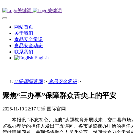
网站首页
关于我们
食品安全常识
食品安全动态
联系我们
English
U乐·国际官网
>
食品安全常识
>
聚焦“三办事”保障群众舌尖上的平安
2025-11-19 22:17
U乐·国际官网
本报讯 “不忘初心、服膺”从题教育开展以来，交口县市场
监视办理所的担任人发出了五连问。各市场监视办理所的担任
管缝隙和问题，并现场将取会人员兵分五，对回龙乡53个天然