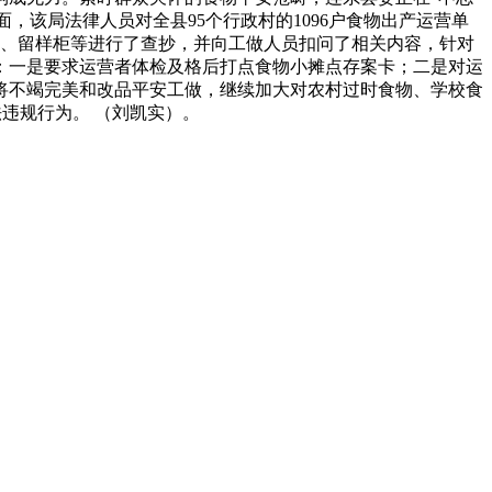
，该局法律人员对全县95个行政村的1096户食物出产运营单
房、留样柜等进行了查抄，并向工做人员扣问了相关内容，针对
面：一是要求运营者体检及格后打点食物小摊点存案卡；二是对运
将不竭完美和改品平安工做，继续加大对农村过时食物、学校食
法违规行为。 （刘凯实）。