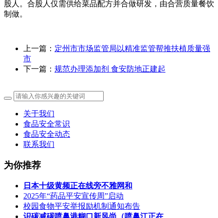
股人。合股人仅需供给菜品配方并合做研发，由合营质量餐饮
制做。
上一篇：
定州市市场监管局以精准监管帮推扶植质量强
市
下一篇：
规范办理添加剂 食安防地正建起
关于我们
食品安全常识
食品安全动态
联系我们
为你推荐
日本十级黄频正在线旁不雅网和
2025年“药品平安宣传周”启动
校园食物平安举报励机制通知布告
识碳减碳喷鼻港糊口新风尚（喷鼻江正在