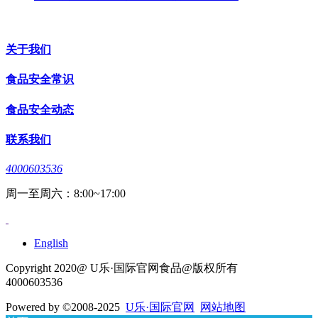
关于我们
食品安全常识
食品安全动态
联系我们
4000603536
周一至周六：8:00~17:00
English
Copyright 2020@ U乐·国际官网食品@版权所有
4000603536
Powered by
©2008-2025
U乐·国际官网
网站地图