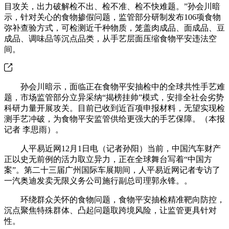
目攻关，出力破解检不出、检不准、检不快难题。”孙会川暗
示，针对关心的食物掺假问题，监管部分研制发布106项食物
弥补查验方式，可检测近千种物质，笼盖肉成品、面成品、豆
成品、调味品等沉点品类，从手艺层面压缩食物平安违法空
间。
孙会川暗示，面临正在食物平安抽检中的全球共性手艺难
题，市场监管部分立异采纳“揭榜挂帅”模式，安排全社会劣势
科研力量开展攻关。目前已收到近百项申报材料，无望实现检
测手艺冲破，为食物平安监管供给更强大的手艺保障。（本报
记者 李思雨）。
人平易近网12月1日电（记者孙阳）当前，中国汽车财产
正以史无前例的活力取立异力，正在全球舞台写着“中国方
案”。第二十三届广州国际车展期间，人平易近网记者专访了
一汽奥迪发卖无限义务公司施行副总司理郭永锋。。
环绕群众关怀的食物问题，食物平安抽检精准靶向防控，
沉点聚焦特殊群体、凸起问题取跨境风险，让监管更具针对
性。