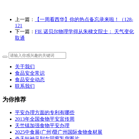
上一篇：
【一周看西华】你的热点备忘录来啦！（128-
121
下一篇：
FIE 诺贝尔物理学得从朱棣文院士： 天气变化
取通
关于我们
食品安全常识
食品安全动态
联系我们
为你推荐
平安办理方面的专利有哪些
2013年全国食物平安宣传周
天竺镇加强食物平安办理
2025中食展(广州)暨广州国际食物食材展
炎天短袖见到女同窗乳突图片