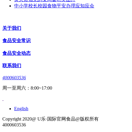
中小学校长校园食物平安办理应知应会
关于我们
食品安全常识
食品安全动态
联系我们
4000603536
周一至周六：8:00~17:00
English
Copyright 2020@ U乐·国际官网食品@版权所有
4000603536