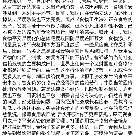
抓好这项工做。食用农产物“从农田到餐桌”链条长、风险多。
从目前的形势来看，从出产到消费，从农田到餐桌，食物平安
涉及到一系列主要环节。目前，我国正在食物立法方面还比力
掉队，尺度系统也不太完美。虽然《食物卫生法》正在食物的
出产、发卖等若干环节做了细致。但不少尺度限制性不强，已
不克不及适该当前食物市场管理整理的需要。取此同时，我国
食物平安尺度化的总体程度取国防尺度差距甚大，食物添加剂
限量及食物平安检测等方面尺度缺乏，一些尺度彼此交叉和矛
盾，因而，当务之急是加强食物平安尺度系统扶植。对食用农
产物的出产、制做、发卖各环节的不信赖，曾经成为当前社会
信赖危机的主要构成部门，世界上任何一个发财国度对食物行
业都是严酷监管的。由于对这个行业的严酷监管，可以或许为
更多人的生命、糊口供给优良办事。比拟于屡次发生的食物平
安事务，冒充伪劣食物其曾经得到的信赖若何，才是当前亟待
处理的首要问题。若是法律做不到位，风险预测不到位，通明
度也不敷，问责制也不敷，消费者是没有决心的。仍然有良多
的问题，好比社会问题，因为经济社会成长程度低，受教育程
度低，本质还不高，各类社会矛盾的冲突复杂，社会的戾气仍
然很沉。保障食用农产物“舌尖平安”有了更严新规，应沉视食
用农产物平安监管的泉源管理，打通食用农产物出产全链条，
把好泉源节制，食物平安监管点多、线长、面广，食物从田间
地头到餐饮消费的整个过程，履历环节多、环境较为复杂。要