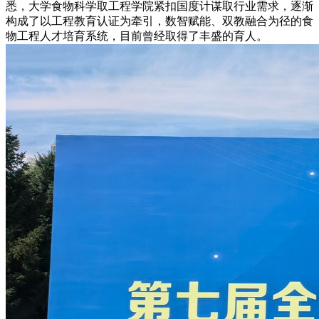
悉，大学食物科学取工程学院紧扣国度计谋取行业需求，逐渐
构成了以工程教育认证为牵引，数智赋能、双教融合为径的食
物工程人才培育系统，目前曾经取得了丰盛的育人。