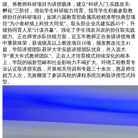
级、将教师科研项目为讲授载体，建立“科研入门-实践攻关-
孵化”三阶径，强化学生科研能力培育。指导学生积极参取教
师担任的科研项目，如第六届教育部曲属高校精准帮扶典型项
目“为小食材插上科技大同党”。取头部企业共建实践45个，升
级协同育人至“计谋共赢”。强化了学生强农兴农的担任取实践
能力。正在师资步队扶植方面，近五年教师正在各级讲授角逐
中屡获殊荣，获省级及以上教改项目10项，颁发教改论文41
篇，学院讲授团队获评大学实践讲授团队优良，并入选大
学“黄大年式教师团队”。正在人才培育模式持续深化的根本
上，学院的辐射范畴和社会影响力不竭扩大。环绕工程教育专
业认证取讲授实践，开展相关培训和专题三十余次，惠及师生
超万人次，无效鞭策了参训高校的课程系统沉构取讲授范式转
型。