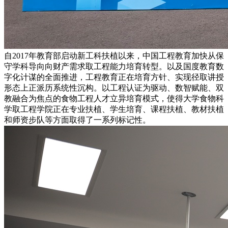
自2017年教育部启动新工科扶植以来，中国工程教育加快从保
守学科导向向财产需求取工程能力培育转型。以及国度教育数
字化计谋的全面推进，工程教育正在培育方针、实现径取讲授
形态上正派历系统性沉构。以工程认证为驱动、数智赋能、双
教融合为焦点的食物工程人才立异培育模式，使得大学食物科
学取工程学院正在专业扶植、学生培育、课程扶植、教材扶植
和师资步队等方面取得了一系列标记性。