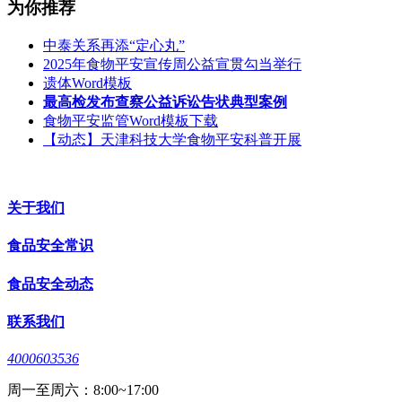
为你推荐
中泰关系再添“定心丸”
2025年食物平安宣传周公益宣贯勾当举行
遗体Word模板
最高检发布查察公益诉讼告状典型案例
食物平安监管Word模板下载
【动态】天津科技大学食物平安科普开展
关于我们
食品安全常识
食品安全动态
联系我们
4000603536
周一至周六：8:00~17:00