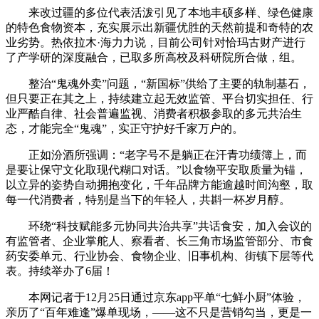
来改过疆的多位代表活泼引见了本地丰硕多样、绿色健康
的特色食物资本，充实展示出新疆优胜的天然前提和奇特的农
业劣势。热依拉木·海力力说，目前公司针对恰玛古财产进行
了产学研的深度融合，已取多所高校及科研院所合做，组。
整治“鬼魂外卖”问题，“新国标”供给了主要的轨制基石，
但只要正在其之上，持续建立起无效监管、平台切实担任、行
业严酷自律、社会普遍监视、消费者积极参取的多元共治生
态，才能完全“鬼魂”，实正守护好千家万户的。
正如汾酒所强调：“老字号不是躺正在汗青功绩簿上，而
是要让保守文化取现代糊口对话。”以食物平安取质量为锚，
以立异的姿势自动拥抱变化，千年品牌方能逾越时间沟壑，取
每一代消费者，特别是当下的年轻人，共斟一杯岁月醇。
环绕“科技赋能多元协同共治共享”共话食安，加入会议的
有监管者、企业掌舵人、察看者、长三角市场监管部分、市食
药安委单元、行业协会、食物企业、旧事机构、街镇下层等代
表。持续举办了6届！
本网记者于12月25日通过京东app平单“七鲜小厨”体验，
亲历了“百年难逢”爆单现场，——这不只是营销勾当，更是一