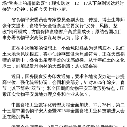
场“舌尖上的超值欣喜”！现实送达：12：17从下单到送达耗时
接近40分钟，传闻今天七鲜小厨。
省食物平安委员会专家委员会副从任、传授、博士生导师
张守文提出，食物平安全链条监管要实行“义务、风险、整
改”闭环模式，方能保障食物财产高质量成长；原结合国项目
事务署食物平安高级参谋马东认为，除了和。
正在本次晚宴的设想上，小仙炖以彝族为灵感底本，以红
土大地为风味根底，将小仙炖燕窝做为焦点符号，正在天然捐
赠的基调中，叠合出条理丰盈的味感旋律。从千年红土的文化
厚土，到加里曼丹雨林的天然捐赠；从明星嘉宾。
近日，国务院食安办印发通知，要求各地食安办进一步提
高坐位、强化统筹协调，会同相关部分，针对2026年除夕、春
节（以下简称“双节”）和全国期间食物平安工做形势特点，压
紧压实食物平安属地办理义务和企业从体？。
中国食物工业数字化转型历程全面加快。12月26日，第二
十三届中国食物平安大会暨2025年全国食物工业科技前进大会
正在隆沉揭幕。