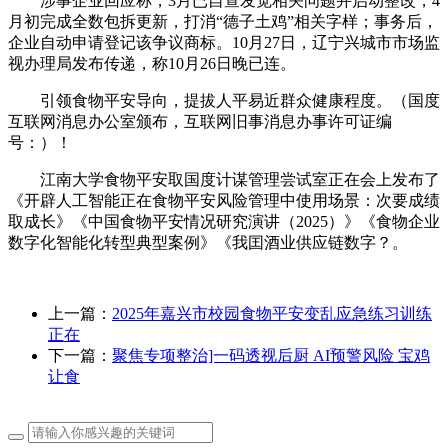
涉事企业回应称，3月已自查发觉相关问题并启动整改，4
月初完成全数包拆更新，打消“德子土鸡”相关字样；事务后，
企业自动申请登记该争议商标。10月27日，辽宁兴城市市场监
视办理局发布传递，称10月26日晚已连。
引领食物平安导向，提拔人平易近群众健康程度。（国度
互联网消息办公室颁布，互联网旧事消息办事许可证编
号：）！
江南大学食物平安取国度计谋管理尝试室正在会上发布了
《开辟人工智能正在食物平安风险管理中使用场景：次要成绩
取成长》《中国食物平安情况研究演讲（2025）》《食物企业
数字化智能化转型典型案例》《我囯酒业供应链数字？。
上一篇：
2025年嘉兴市校园食物平安变乱应急练习训练
正在
下一篇：
聚焦专项整治]一码透视后厨 AI预警风险 宝鸡
让食