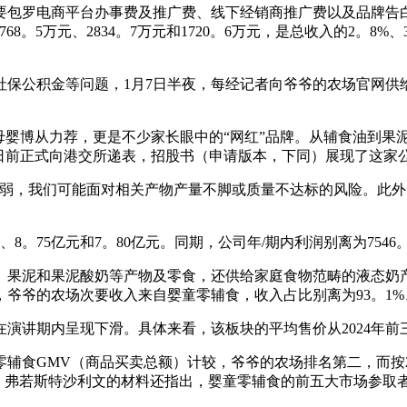
电商平台办事费及推广费、线下经销商推广费以及品牌告白费）别
1768。5万元、2834。7万元和1720。6万元，是总收入的2。
公积金等问题，1月7日半夜，每经记者向爷爷的农场官网供给
婴博从力荐，更是不少家长眼中的“网红”品牌。从辅食油到果泥
）日前正式向港交所递表，招股书（申请版本，下同）展现了这家
，我们可能面对相关产物产量不脚或质量不达标的风险。此外，
5亿元和7。80亿元。同期，公司年/期内利润别离为7546。4万
果泥和果泥酸奶等产物及零食，还供给家庭食物范畴的液态奶产
），爷爷的农场次要收入来自婴童零辅食，收入占比别离为93。1%、
内呈现下滑。具体来看，该板块的平均售价从2024年前三季度的2
辅食GMV（商品买卖总额）计较，爷爷的农场排名第二，而按2
。弗若斯特沙利文的材料还指出，婴童零辅食的前五大市场参取者