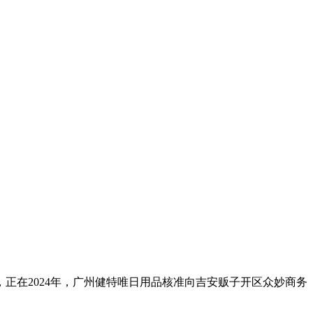
，正在2024年，广州健特唯日用品核准向吉安贩子开区众妙商务