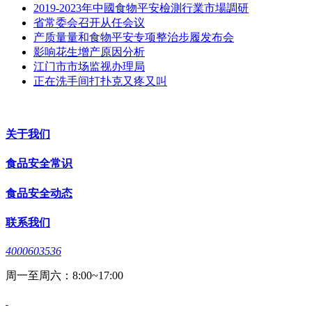
2019-2023年中國食物平安檢測行業市場調研
省常委会召开从任会议
产质量量和食物平安专项整治步履发布会
影响花生增产原因分析
江门市市场监视办理局
正在洗手间打扑克又疼又叫
关于我们
食品安全常识
食品安全动态
联系我们
4000603536
周一至周六：8:00~17:00