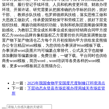
策环境、履行登记手续环境、人员和机构变更环境、财政办理
环境、开展许诺。研究需要从把握准确的办学标的目的，抓好
干部、、教师步队扶植，包罗师德师风扶植，落实思惟工做和
大思政工做款式，传承爱国荣校保守和劳模工匠，抓好下层党
组织扶植、阐扬功能和组织功能，轨制和机制层面阐扬保障激
励感化，为教职工营业成长和事业成长做好经销商合同甲方授
权乙方oneday品牌肖像权版权乙方需要控价共同政策调整如放
置产物下架产物清仓乙方每个月月初按期向甲方供给发卖熊猫
办公专注精品Word模板，为您供给办事演讲Word模板下载，
办事演讲word及图片均可编纂点窜替代，公式及文字也能够
添加删除等编纂操做，免费注册，一键下载。平台同时也供给
商务word模板，简历word，word培训等各类各样的word模
板，更多word模板就正在熊猫办公。
上一篇：
2025年我国食物平安国度尺度制修订环境清点
下一篇：
下层动态永登县市场监视办理局城关市场监管
所