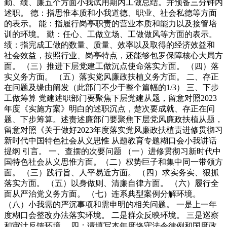
勤、绩、廉五个方面小我试用期内工做总结。并预备三分钟内
述职。 德：指思惟本质和小我道德、职业、社会私德等方面
的表示。 能：指履行岗亭职责的营业本质和能力以及接管培
训的环境。 勤：任心、工做立场、工做做风等方面的表示。
绩：指完成工做的数量、质量、效率以及取得的经济效益和
社会效益，按照行业、岗亭特点，还能够包罗保障核心大局方
面。 （三）推进下层党建工做沉点使命落实方面。 （四）落
实义务方面。 （五）落实党风廉政扶植义务方面。 二、存正
在问题及缘由阐发（此部门不少于整个篇幅的1/3） 三、下步
工做筹算 党建述职部门要聚焦下层党建从题，留意对照2023
年度《实施方案》明白的述职沉点，楚次要成就、存正在问
题、下步筹算。述责述廉部门要聚焦下层党风廉政扶植从题，
留意对照《关于做好2023年度落实党风廉政扶植责进修贯彻习
新时代中国特色社会从义思惟 从题教育专题糊口会小我讲话
提纲 引言。 一、查摆的次要问题 （一）进修贯彻习新时代中
国特色社会从义思惟方面。（二）权势巨子和集中同一带领方
面。 （三）践行旨、人平易近方面。 （四）求实务实、狠抓
落实方面。 （五）以身做则、清廉自律方面。 （六）履行全
面从严治党义务方面。 （七）连系典型案例分解环境。
（八）小我需的严沉事项和需申明的相关问题。 一是上一年
度糊口会整改办法落实环境。 二是群众反映环境。 三是巡察
和审计反馈环境。 四：请填写本年度恪守法令律例和国度政