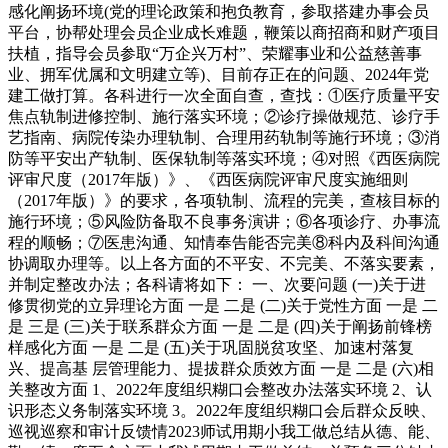
感化阐扬环境(党的理论政策和抱负教育，参取搭建办事会员
平台，协帮处理会员企业成长难题，鞭策以商招商和财产项目
扶植，指导会员参取“万企兴万村”、荣耀事业和公益慈善事
业、拥军优属和文明建立等)、目前存正在的问题、2024年党
建工做打算。各科进行一次全面自查，查找：①医疗质量平安
焦点轨制进修控制、施行落实环境；②诊疗操做规范、诊疗手
艺指南、病院传染办理轨制、合理用药轨制等施行环境；③消
防等平安出产轨制、医保轨制等落实环境；④对照《西医病院
评审尺度（2017年版）》、《西医病院评审尺度实施细则
（2017年版）》的要求，各项轨制、流程的完美，查核目标的
施行环境；⑤风险防备取不良事务演讲；⑥各项诊疗、办事流
程的顺畅；⑦医患沟通、知情奉告能否完美⑧科内及科间沟通
协调取办理等。以上各方面的不平安、不完美、不落实要素，
并制定整改办法；各科请将如下： 一、次要问题 (一)关于进
修贯彻党的立异理论方面 一是 二是 (二)关于党性方面 一是 二
是 三是 (三)关于联系群众方面 一是 二是 (四)关于阐扬前锋榜
样感化方面 一是 二是 (五)关于巩固脱贫攻坚、加速村落复
兴、提高基 层管理能力、提拔群众质效方面 一是 二是 (六)相
关整改方面 1、2022年度组织糊口会整改办法落实环境 2、认
识形态义务制落实环境 3。2022年度组织糊口会后群众反映、
巡视巡察和审计反馈情2023师试用期小我工做总结从德、能、