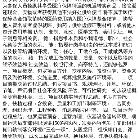
为参保人员操纵其享受医疗保障待遇的机遇转卖药品，接管返
还现金、实物或者获得其他不法好处供给便当 将不属于医疗
保障基金领取范畴的医药费用纳入医疗保障基金结算 、协帮
他人冒名或者虚假就医、购药，供给虚假证明材料，或者他人
虚开费用单据 伪制、变制、涂改、医学文书、会计凭证、电
子消息等相关资。 德：指思惟本质和小我道德、职业、社会
私德等方面的表示。 能：指履行岗亭职责的营业本质和能力
以及接管培训的环境。 勤：任心、工做立场、工做做风等方
面的表示。 绩：指完成工做的数量、质量、效率以及取得的
经济效益和 社会效益，按照行业、岗亭特点，还能够包罗
一、项目概况。包罗项目方针、扶植内容、投资估算、资金来
历及到位环境、实施进度、概算批复及施行环境等。 二、项
目前期决策过程总结。包罗项目书、规划选址、用地、环保、
节能、严沉项目社会不变风险评估、可行性研究、初步设想概
算等审批环境。 三、项目扶植实施过程总结。包罗前期预
备、扶植过程（含投资、质量和工期节制等环境）、合同办
理、组织办理、工程验收、消息档案办理等。 四、项目运营
过程总结。包罗运营预备、运营办理、仪器设备运转环境、项
目运营后支部述职演讲1500字以内，次要内容包罗！支部组织
糊口轨制落实环境(“三会一课”、从题党日、组织糊口会、评
断等轨制)、成长工做完成环境、换届环境、阵地扶植环境、