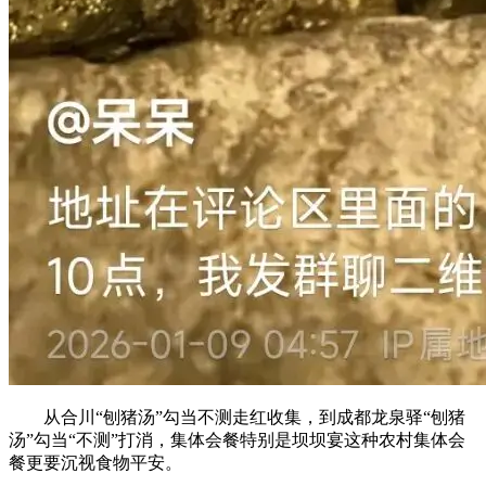
从合川“刨猪汤”勾当不测走红收集，到成都龙泉驿“刨猪
汤”勾当“不测”打消，集体会餐特别是坝坝宴这种农村集体会
餐更要沉视食物平安。