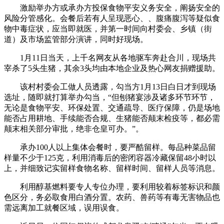
激励举办方或承办方投保食物平安义务安全，阐扬安全的
风险分管感化。会餐后若有人呈现恶心、、腹痛腹泻等疑似食
物中毒症状，应当即就医，并第一时间向村委会、乡镇（街
道）及市场监管部分演讲，同时好现场。
1月11日当天，上千名网友从各地驱车奔赴合川，现场共
宰杀了5头生猪，其余3头均由本地企业及热心网友捐赠援助。
该村村委会工做人员透露，勾当方1月13日白日才到现场
选址，随即就打算举办勾当，“但刨猪宴涉及诸多环节环节，
无论是食物平安、环保处置、交通疏导、医疗保障，仍是场地
能否占用耕地、手续能否合规、生猪能否颠末检疫等，都必需
颠末相关部分审批，绝非仓皇可办。”。
承办100人以上集体会餐时，要严酷留样。每品种菜品留
样量不少于125克，利用消毒后的密闭容器冷藏保留48小时以
上，并细致记实留样食物名称、留样时间、留样人员等消息。
利用醇基燃料要专人专位办理，要利用较着标签标识和颜
色区分，务必取食用白酒分置。农药、兽药等有毒无害物品也
需远离加工就餐区域，误用误食。