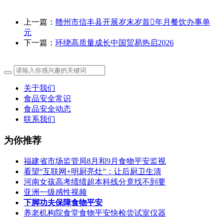
上一篇：
赣州市信丰县开展岁末岁首年月餐饮办事单
元
下一篇：
环绕高质量成长中国贸易热启2026
关于我们
食品安全常识
食品安全动态
联系我们
为你推荐
福建省市场监管局8月和9月食物平安监视
看望“互联网+明厨亮灶”：让后厨卫生清
河南女孩高考绩绩超本科线分竟找不到要
亚洲一级感性视频
下脚功夫保障食物平安
养老机构院食堂食物平安快检尝试室仪器