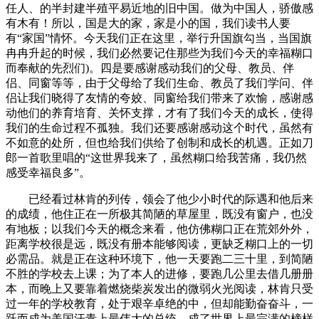
任人、的半封建半殖平易近地的旧中国。做为中国人，骄傲感
有木有！所以，国是大的家，家是小的国，我们读书人要
有“家国”情怀。今天我们正在这里，举行升国旗勾当，当国旗
冉冉升起的时候，我们必然要记住那些为我们今天的幸福糊口
而奉献的先烈们)。四是要感谢感动我们的父母、教员、伴
侣、同窗等等，由于父母给了我们生命、教员了我们学问、伴
侣让我们晓得了友情的夸姣、同窗给我们带来了欢愉，感谢感
动他们的养育培育、关怀支撑，才有了我们今天的成长，使得
我们的生命过程不孤独。我们还要感谢感动这个时代，虽然有
不如意的处所，但也给我们供给了创制和成长的机遇。正如刀
郎一首歌里唱的“这世界我来了，虽然糊口给我苦痛，我仍然
感受幸福良多”。
已经看过林肯的列传，领会了他少小时代的际遇和他后来
的成绩，他住正在一所极其简陋的草屋里，既没有窗户，也没
有地板；以我们今天的概念来看，他仿佛糊口正在荒郊外外，
距离学校很是远，既没有册本能够阅读，更缺乏糊口上的一切
必需品。就是正在这种环境下，他一天要跑二三十里，到简陋
不胜的学校去上课；为了本人的进修，要跑几公里去借几册册
本，而晚上又要靠着燃烧柴炭发出的微弱火光阅读，林肯只受
过一年的学校教育，处于艰辛卓绝的中，但却能勤奋奋斗，一
跃而成为美国汗青上最伟大的总统，成了世界上最完满的榜样