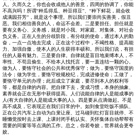
人。久而久之，你也会收成他人的善意，四周的协调了，你能
不高兴吗！所谓“种瓜得瓜、种豆得豆”、“种下鲜花，就会收
成满园芬芳”，就是这个事理。所以我们要崇尚实善美，假丑
恶。我们相信善良的人，命运不会差。二是要担任。担任就是
要有义务心、义务感，就是对小我、对家庭、对集体、对社会
负义务。正在人生的分歧阶段，有分歧的使命，通过本人的勤
奋，一点一点地去完成，正在这个过程中，不竭性格、提高能
力、加强自傲，使本人的人生获得丰硕和。所以我们说，有担
任的人最有魅力。三是要自律。自律就是盲目地束缚本人，不
率性、不苟且偷生、不给本人找托言，要一直连结一颗的心。
做为人，要恪守社会的公共和优秀保守；做为，要恪守国度的
法令；做为学生，要恪守校规校纪，完成进修使命；工做了，
要恪守单元的办理；此后成立了家庭，要尽到本人的权利等
等，都是自律的内容。把自律下去，变成习惯，本身的抽象、
素养就会正在无形中获得提高。人们说能自律的人是能成事的
人(有大自律的人是能成大事的人)。四是要从点滴做起。不是
高不成及，它表现正在我们日常的中。如到食堂吃饭不插队、
正在公共汽车上自动为白叟让座、过马碰到红灯盲目就停、不
睡懒觉按时去上课、上课封闭手机认实、关怀集体自动帮帮有
需要的同窗等等点滴的工作。总之，你若夸姣，世界就会更夸
姣。