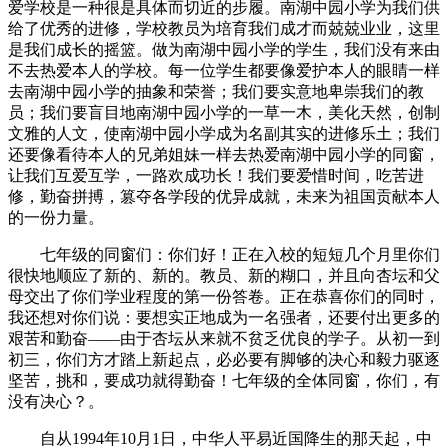
爱学校是一种很是具体而切近的步履。南湖中园小学为我们供
给了优秀的进修，学校教员为培育我们成才而兢兢业业，这里
是我们成长的摇篮。做为南湖中园小学的学生，我们没有来由
不去热爱本人的学校。每一位学生都要像爱护本人的眼睛一样
去南湖中园小学的抽象和荣誉；我们要实意地卑崇我们的教
员；我们要盲目地南湖中园小学的一草一木，美化天然，创制
文雅的人文，使南湖中园小学成为名副其实的进修乐土；我们
还要像看待本人的兄弟姐妹一样去热爱南湖中园小学的同窗，
让我们互爱互学，一路欢成功长！我们要爱惜时间，吃苦进
修，勤奋拼搏，篡夺各学段的优异成就，未来为祖国贡献本人
的一份力量。
七年级的同窗们：你们好！正在入校的短短几个月里你们
很快地顺应了新的、新的。教员、新的糊口，并且向杏坛和父
母交出了你们学业程度的第一份答卷。正在恭喜你们的同时，
我还想对你们说：要想实正地成为一名强者，还要付出更多的
艰苦和勤奋——由于杏坛从来就不贫乏优良的学子。从初一到
初三，你们方才踏上新起点，必必要有脚够的决心和毅力驱逐
坚苦，挑和，要成功就得勤奋！七年级的全体同窗，你们，有
没有决心？。
自从1994年10月1日，中华人平易近国降生的那天起，中