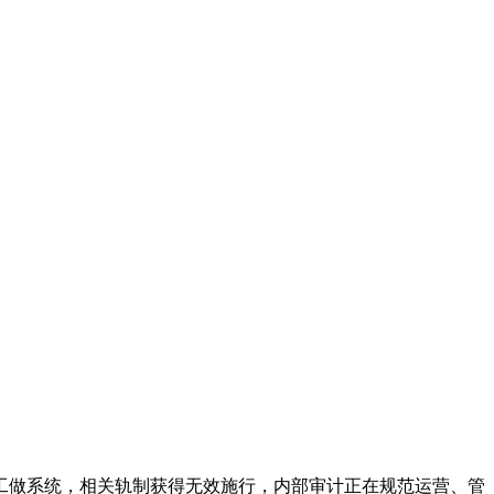
工做系统，相关轨制获得无效施行，内部审计正在规范运营、管