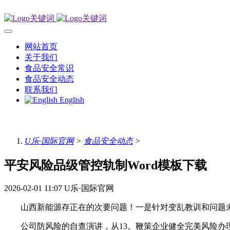
网站首页
关于我们
食品安全常识
食品安全动态
联系我们
English
U乐·国际官网
>
食品安全动态
>
平安风险品级管控轨制Word模板下载
2026-02-01 11:07
U乐·国际官网
山西新能源存正在的次要问题！一是针对变乱教训和问题未
公司防风险的自查演讲，从13。鞭策企业健全完美风险办理