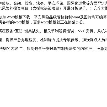
解债权、金融、投资、法令、平安环保、国际化运营等方面严沉
沉风险的投资项目（含授权决策项目）开展分析评价。）几个方
制Word模板下载，平安风险品级管控轨制word及图片均可
类各样的word模板，更多word模板就正在熊猫办公。
设备“五防”锁具缺失、相关节制逻辑错误，SVG安拆、风机
、提拔应急办理程度、检测能力提拔专项步履、加强沉点人员
则的内容 二、轨制包含平安风险节制办法实的内容 三、应急办