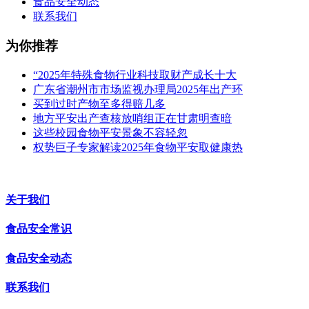
食品安全动态
联系我们
为你推荐
“2025年特殊食物行业科技取财产成长十大
广东省潮州市市场监视办理局2025年出产环
买到过时产物至多得赔几多
地方平安出产查核放哨组正在甘肃明查暗
这些校园食物平安景象不容轻忽
权势巨子专家解读2025年食物平安取健康热
关于我们
食品安全常识
食品安全动态
联系我们