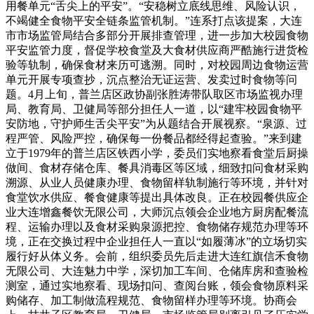
用餐单元“舌尖上的平安”。“安稳树立底线思维、风险认识，
不竭健全食物平安全链条监管机制。”连系打点该提案，大连
市市场监管局结合多部分开展排查管理，进一步加大校园食物
平安监管力度，督促学校食堂及大食材供应商严酷施行进货检
验等轨制，确保食材来历可逃溯。同时，对校园周边食物运营
单元开展专项查抄，沉点整治无证运营、发卖过时食物等问
题。4月上旬，普兰店区政协副张胜涛带队取区市场监视办理
局、教育局、卫健局等部分担任人一道，以“建牢校园食物平
安防地，守护师生舌尖平安”为从题结合开展视察。“泉源、过
程严管、风险严控，确保每一份餐品都经得起查验。”来到建
立于1979年的普兰店区铁西小学，委员们实地察看食堂后厨操
做间、食材存储仓库、餐具消毒区等区域，细致扣问食材采购
溯源、从业人员健康办理、食物留样轨制施行等环境，并针对
食堂饮水供应、餐食健康等提出具体改良。正在校园餐供应企
业大连增鑫餐饮无限公司，大师沉点领会企业地方厨房配餐流
程、运输办理以及食材采购泉源把控、食物储存规范办理等环
境，正在交换过程中企业担任人一直以“如履薄冰”的立场切实
履行好从体义务。会前，组织委员先后走进大连红旗信禾食物
无限公司、大连魅力中学，深切加工车间、仓储库房和查验检
测室，通过实地察看、现场扣问、查阅台账，领会食物原料采
购储存、加工制做流程规范、食物留样办理等环境。协商会