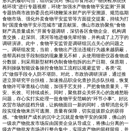
形式的履职勾当，组织委员对“佛山市食用农产物快检系统扶
植环境”进行专题视察，环绕“加强水产物食物平安监测”开展
专题协商市政协委员也环绕鞭策水财产的平安溯源、规范临期
食物市场、强化外卖食物平安监管等方面提交提案，持续为打
制“国度食物平安示范城市”建言献策。佛山市政协聚焦“食物
财产高质量成长”开展专题调研，深切各区食物企业、机构调
查交换，赴深圳、漯河等地进修先辈经验，并构成了上万字的
调研演讲。此中，食物平安监管是调研组沉点关心的问题之
一。调研组发觉，当前，食物出产违法违规行为越来越荫蔽，
借帮高科技手段制假的现象屡见不鲜，从使用细密仪器食物成
分数据，到采用新型材料伪制食物包拆的出产日期、保质期，
再到操纵智能设备操控食物加工流程以规避监管，各类“花
式”做假手段令人防不堪防。对此，市政协调研演讲，通过推
进立异研究平台扶植，加速推品职业化查抄员步队扶植，恢复
食物许可审查核心功能，加强手艺支持，严把食物质量关，平
安、长效、可持续成长。同时，聚焦群众关怀关心的急难愁盼
问题，存心实打实处理一批食物平安范畴的“环节小事”。好比
农贸市场的提档升级，让购物面目一新的同时，借帮消息化手
段实现食物来历可逃溯、质量有保障，切实提拔群众的获得
感。“食物财产成长的沉中之沉就是食物平安的保障，佛山的
一级农产物批发市场应由国资企业从导成立，将佛山分离的一
级农产物批发市场进行整合集中，实现农产物的留样留痕，并