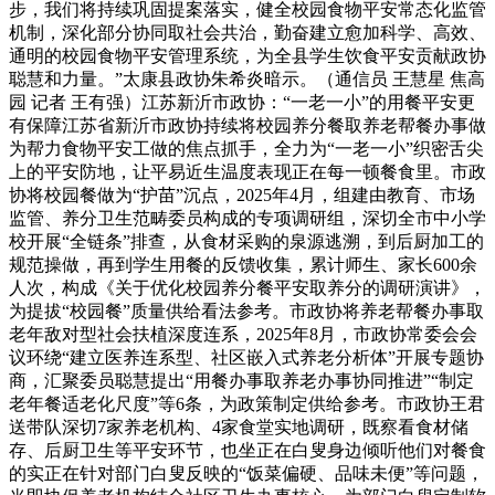
步，我们将持续巩固提案落实，健全校园食物平安常态化监管
机制，深化部分协同取社会共治，勤奋建立愈加科学、高效、
通明的校园食物平安管理系统，为全县学生饮食平安贡献政协
聪慧和力量。”太康县政协朱希炎暗示。（通信员 王慧星 焦高
园 记者 王有强）江苏新沂市政协：“一老一小”的用餐平安更
有保障江苏省新沂市政协持续将校园养分餐取养老帮餐办事做
为帮力食物平安工做的焦点抓手，全力为“一老一小”织密舌尖
上的平安防地，让平易近生温度表现正在每一顿餐食里。市政
协将校园餐做为“护苗”沉点，2025年4月，组建由教育、市场
监管、养分卫生范畴委员构成的专项调研组，深切全市中小学
校开展“全链条”排查，从食材采购的泉源逃溯，到后厨加工的
规范操做，再到学生用餐的反馈收集，累计师生、家长600余
人次，构成《关于优化校园养分餐平安取养分的调研演讲》，
为提拔“校园餐”质量供给看法参考。市政协将养老帮餐办事取
老年敌对型社会扶植深度连系，2025年8月，市政协常委会会
议环绕“建立医养连系型、社区嵌入式养老分析体”开展专题协
商，汇聚委员聪慧提出“用餐办事取养老办事协同推进”“制定
老年餐适老化尺度”等6条，为政策制定供给参考。市政协王君
送带队深切7家养老机构、4家食堂实地调研，既察看食材储
存、后厨卫生等平安环节，也坐正在白叟身边倾听他们对餐食
的实正在针对部门白叟反映的“饭菜偏硬、品味未便”等问题，