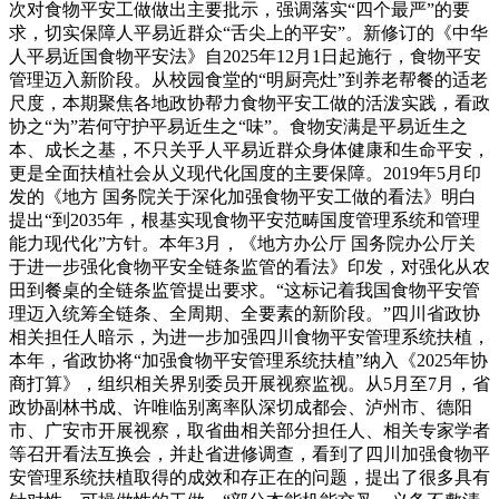
次对食物平安工做做出主要批示，强调落实“四个最严”的要
求，切实保障人平易近群众“舌尖上的平安”。新修订的《中华
人平易近国食物平安法》自2025年12月1日起施行，食物平安
管理迈入新阶段。从校园食堂的“明厨亮灶”到养老帮餐的适老
尺度，本期聚焦各地政协帮力食物平安工做的活泼实践，看政
协之“为”若何守护平易近生之“味”。食物安满是平易近生之
本、成长之基，不只关乎人平易近群众身体健康和生命平安，
更是全面扶植社会从义现代化国度的主要保障。2019年5月印
发的《地方 国务院关于深化加强食物平安工做的看法》明白
提出“到2035年，根基实现食物平安范畴国度管理系统和管理
能力现代化”方针。本年3月，《地方办公厅 国务院办公厅关
于进一步强化食物平安全链条监管的看法》印发，对强化从农
田到餐桌的全链条监管提出要求。“这标记着我国食物平安管
理迈入统筹全链条、全周期、全要素的新阶段。”四川省政协
相关担任人暗示，为进一步加强四川食物平安管理系统扶植，
本年，省政协将“加强食物平安管理系统扶植”纳入《2025年协
商打算》，组织相关界别委员开展视察监视。从5月至7月，省
政协副林书成、许唯临别离率队深切成都会、泸州市、德阳
市、广安市开展视察，取省曲相关部分担任人、相关专家学者
等召开看法互换会，并赴省进修调查，看到了四川加强食物平
安管理系统扶植取得的成效和存正在的问题，提出了很多具有