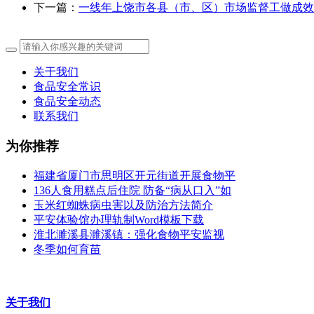
下一篇：
一线年上饶市各县（市、区）市场监督工做成效
关于我们
食品安全常识
食品安全动态
联系我们
为你推荐
福建省厦门市思明区开元街道开展食物平
136人食用糕点后住院 防备“病从口入”如
玉米红蜘蛛病虫害以及防治方法简介
平安体验馆办理轨制Word模板下载
淮北濉溪县濉溪镇：强化食物平安监视
冬季如何育苗
关于我们