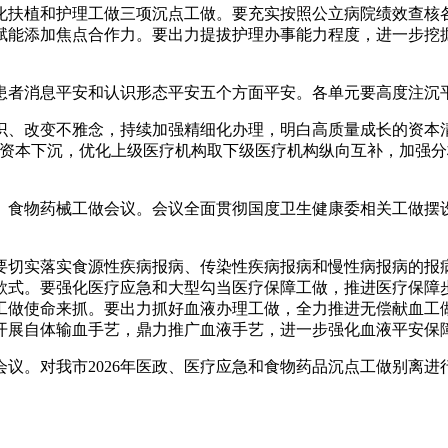
扶植和护理工做三项沉点工做。要充实按照公立病院绩效查核各
赋能添加焦点合作力。要出力提拔护理办事能力程度，进一步挖
者消息平安和认识形态平安五个方面平安。各单元要高度注沉平
、改变不雅念，持续加强精细化办理，明白高质量成长的资本清
疗资本下沉，优化上级医疗机构取下级医疗机构纵向互补，加强
急、食物药械工做会议。会议全面贯彻国度卫生健康委相关工做摆设，
切实落实食源性疾病报病、传染性疾病报病和慢性病报病的报病
款式。要强化医疗应急和大型勾当医疗保障工做，推进医疗保障
工做使命来抓。要出力抓好血液办理工做，全力推进无偿献血工
开展自体输血手艺，鼎力推广血液手艺，进一步强化血液平安保
。对我市2026年医政、医疗应急和食物药品沉点工做别离进