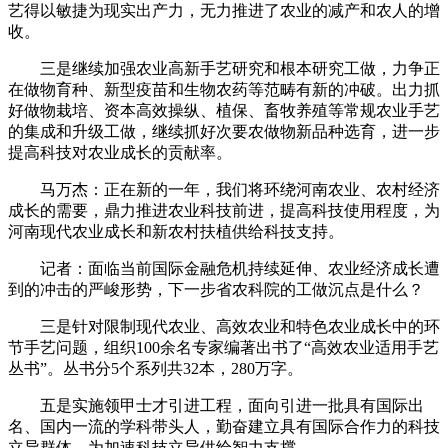
艺得以敏捷为现实出产力，无力推进了农业的减产和农人的增
收。
三是继续加强农业高新手艺研究和根本研究工做，力争正
在做物育种、新型疫苗和生物农药等范畴有新的冲破。出力抓
好做物栽培、资本高效操纵、植保、畜牧养殖等常规农业手艺
的集成和升级工做，继续抓好次要农做物新品种选育，进一步
提高科技对农业成长的贡献率。
马万杰：正在新的一年，我们将环绕河南农业、农村经济
成长的需要，鼎力推进农业科技前进，提高科技使用程度，为
河南现代农业成长和新农村扶植供给科技支持。
记者：面临当前国际金融危机持续延伸、农业经济成长遭
到的冲击的严峻形势，下一步省农科院的工做沉点是什么？
三是针对限制现代农业、高效农业和特色农业成长中的环
节手艺问题，组织100余名专家编著出书了“高效农业适用手艺
丛书”。丛书分5个系列共32本，280万字。
五是实施领甲士才引进工程，面向引进一批具有国际出
名、国内一流的学科带头人，勤奋建立具有国际合作力的科技
立异群体，为加速科技立异供给智力支撑。