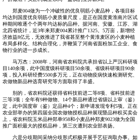
郑麦004做为一个冲破性的优良弱筋小麦品种，各项目标
均达到国度优良弱筋小麦质量尺度，是正在国度黄淮南片区试
种期间唯逐个个两年均达标的品种。据河南、安徽、江苏、湖
北四省统计，近3年来郑麦004累计推广1325。5万亩，新增经
济效益8亿元，无效推进了我省甚至整个黄淮麦区的小麦种植
布局多样化、结构合理化，并鞭策了河南省面粉加工企业、食
物行业的进一步成长。
马万杰：2008年，河南省农科院共承担省以上严沉科研项
目140余项，此中国度级科研项目50余项、省级科研项目90余
项，投入科研经费5500多万元，正在动物疫病快速检测研究、
农做物新品种选育研究等方面取得了丰盛。
别的，省农科院还获得省科技前进二等8项、省科技前进
三等3项；全年有9种做物、14个新品种通过省级以上审（鉴）
定，此中国度审（鉴）定品种4个；新申请发现专利5项。正在
农业部举办的第四届全国农做物授权品种展现暨品种权买卖会
上，省农科院玉米品种郑单958和小麦品种郑麦9023做为全国
推广面积最大的授权品种，第三次遭到农业部表扬。
六是分歧期间采纳分歧形式积极开展手艺征询取办事。如