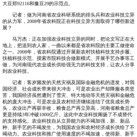
大豆郑92116和豫豆29的示范点。
记者：做为河南省农业科研系统的排头兵和农业科技立异
的从力军，2008年省农科院正在科技立异方面取得了哪些新进
展？
马万杰：正在加强农业科技立异的同时，把论文写正在大
地上，把送到农人家，一曲以来都是省农科院的主要工做使命
之一。2008年，省农科院通过开展新农村扶植科技支持步履、
扶植科技示范、摸索市院科技合做新模式、开展手艺办事等工
做，为河南现代农业成长供给强无力的科技支持，让农人分享
到农业科技。
记者：客岁频发的天然灾祸及国际金融危机的迸发，对我
国经济、社会成长带来很大冲击，可是农业出产却降服各类坚
苦，我国经济虽然遭到了雪灾、特大地动等天然灾祸和金融危
机的庞大冲击，可是农业及农村经济继续连结了优良成长势
头，农业出产再获丰收，粮食总产再立异高，河南省粮食总产
更是持续3年冲破1000亿斤。这此中农业科技阐扬了不成替代
的支持感化。农业科技自从立异能力的不竭加强，新、新品
种、新手艺的不竭发生，为我国农业和农村经济成长供给了不
竭动力。农业科技和推广使用速度的不竭加速，使得新、新手