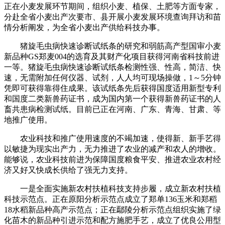
正在小麦发展环节期间，组织小麦、植保、土肥等方面专家，
分赴全省小麦出产次要市、县开展小麦发展环境查询拜访和苗
情分析阐发，为全省小麦出产供给科技办事。
猪旋毛虫病快速诊断试纸条的研究和弱筋高产型国审小麦
新品种GS郑麦004的选育及其财产化项目获得河南省科技前进
一等。猪旋毛虫病快速诊断试纸条检测性强、性高，简洁、快
速，无需附加任何仪器、试剂，人人均可现场操做，1～5分钟
凭即可获得靠得住成果。该试纸条先后获得国度适用新型专利
和国度二类新兽药证书，成为国内第一个获得新兽药证书的人
畜共患病检测试纸。目前已正在河南、广东、青海、甘肃、等
地推广使用。
农业科技和推广使用速度的不竭加速，使得新、新手艺得
以敏捷为现实出产力，无力推进了农业的减产和农人的增收。
能够说，农业科技前进为保障国度粮食平安、推进农业农村经
济又好又快成长供给了强无力支持。
一是全面实施新农村扶植科技支持步履，成立新农村扶植
科技示范点。正在原阳分析示范点成立了郑单136玉米和郑稻
18水稻新品种高产示范点；正在鄢陵分析示范点组织实施了绿
化苗木的新品种引进示范和配方施肥手艺，成立了优良公用型