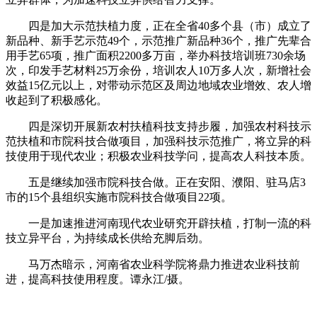
四是加大示范扶植力度，正在全省40多个县（市）成立了
新品种、新手艺示范49个，示范推广新品种36个，推广先辈合
用手艺65项，推广面积2200多万亩，举办科技培训班730余场
次，印发手艺材料25万余份，培训农人10万多人次，新增社会
效益15亿元以上，对带动示范区及周边地域农业增效、农人增
收起到了积极感化。
四是深切开展新农村扶植科技支持步履，加强农村科技示
范扶植和市院科技合做项目，加强科技示范推广，将立异的科
技使用于现代农业；积极农业科技学问，提高农人科技本质。
五是继续加强市院科技合做。正在安阳、濮阳、驻马店3
市的15个县组织实施市院科技合做项目22项。
一是加速推进河南现代农业研究开辟扶植，打制一流的科
技立异平台，为持续成长供给充脚后劲。
马万杰暗示，河南省农业科学院将鼎力推进农业科技前
进，提高科技使用程度。谭永江/摄。