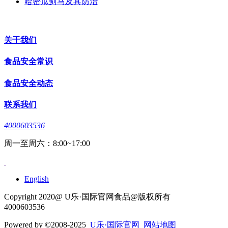
哈密瓜蓟马及其防治
关于我们
食品安全常识
食品安全动态
联系我们
4000603536
周一至周六：8:00~17:00
English
Copyright 2020@ U乐·国际官网食品@版权所有
4000603536
Powered by
©2008-2025
U乐·国际官网
网站地图