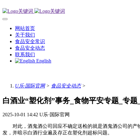
网站首页
关于我们
食品安全常识
食品安全动态
联系我们
English
U乐·国际官网
>
食品安全动态
>
白酒业“塑化剂”事务_食物平安专题_专题
2025-10-01 14:42
U乐·国际官网
对此，酒鬼酒公司回应不确定送检的就是酒鬼酒公司的产物
发，并暗示白酒行业遍及存正在塑化剂超标问题。