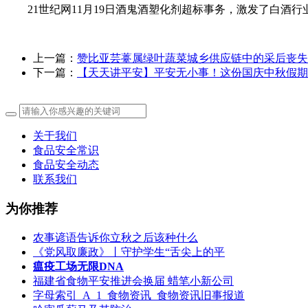
21世纪网11月19日酒鬼酒塑化剂超标事务，激发了白酒
上一篇：
赞比亚芸薹属绿叶蔬菜城乡供应链中的采后丧失
下一篇：
【天天讲平安】平安无小事！这份国庆中秋假期
关于我们
食品安全常识
食品安全动态
联系我们
为你推荐
农事谚语告诉你立秋之后该种什么
《党风取廉政》丨守护学生“舌尖上的平
瘟疫工场无限DNA
福建省食物平安推进会换届 蜡笔小新公司
字母索引_A_1_食物资讯_食物资讯旧事报道