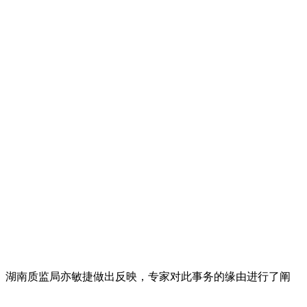
湖南质监局亦敏捷做出反映，专家对此事务的缘由进行了阐