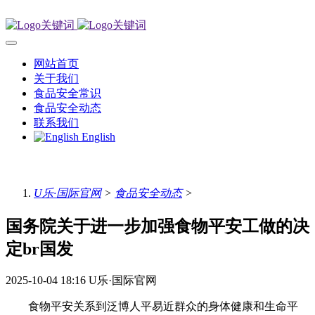
网站首页
关于我们
食品安全常识
食品安全动态
联系我们
English
U乐·国际官网
>
食品安全动态
>
国务院关于进一步加强食物平安工做的决
定br国发
2025-10-04 18:16
U乐·国际官网
食物平安关系到泛博人平易近群众的身体健康和生命平