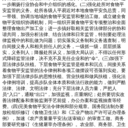
一步阐扬行业协会和中介组织的感化。(二)强化处所对食物平
安监管的义务。处所各级人平易近对本地食物平安负总责，同
一带领、协调当地域的食物平安监管和整治工做。成立健全食
物平安组织协调机制，同一组织开展食物平安专项整治和全面
整理食物出产加工业；进一步搞好取相关监管法律部分的协和
谐共同，加强分析法律、结合法律和日常监管，特别要处理法
律监视中的和乱做为问题；切实落实义务制和义务逃查制，明
白间接义务人和相关担任人的义务，一级抓一级，层层抓落
实，义务到人；降服处所从义，加强大局认识，不得以任何形
式障碍监管法律，决不克不及充任企业和的“伞”。(三)加强下
层法律步队扶植。下层食物平安监管是根本和沉点，间接关系
着食物平安监管的法令律例和各项工做摆设可否落到实处。要
加强下层法律步队的思惟扶植、营业扶植和做风扶植，强化法
令律例培训，提高步队全体本质和依法行政的能力，做到严酷
法律、法律、文明法律；充分下层法律人员力量，严把人
员“入口”，通顺“出口”，加强监视，庄重纲纪；处所要切实改
善法律配备和查验监测手艺前提，办公办案和监视抽查等经
费。(四)完美食物平安法令律例和部分规章。国务院法制办要
放松组织修订《食物卫生法》和《工业产物出产许可证办理条
例》，加速《农产质量量平安法(送审稿)》的审查工做。商务
部要研究修订《生猪屠宰办理条例》。农业部、商务部、卫生