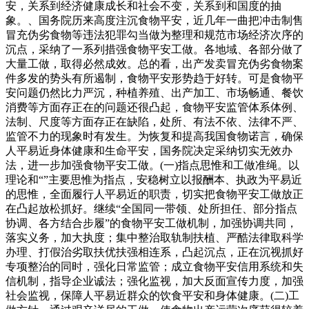
安，关系到经济健康成长和社会不变，关系到和国度的抽
象。、国务院历来高度注沉食物平安，近几年一曲把冲击制售
冒充伪劣食物等违法犯罪勾当做为整理和规范市场经济次序的
沉点，采纳了一系列措强食物平安工做。各地域、各部分做了
大量工做，取得必然成效。总的看，出产发卖冒充伪劣食物案
件多发的势头有所遏制，食物平安形势趋于好转。可是食物平
安问题仍然比力严沉，种植养殖、出产加工、市场畅通、餐饮
消费等方面存正在的问题还很凸起，食物平安监管体系体例、
法制、尺度等方面存正在缺陷，处所、有法不依、法律不严、
监管不力的现象时有发生。为恢复和提高我国食物诺言，确保
人平易近身体健康和生命平安，国务院决定采纳切实无效办
法，进一步加强食物平安工做。(一)指点思惟和工做准绳。以
理论和“”主要思惟为指点，安稳树立以报酬本、执政为平易近
的思惟，全面履行人平易近的职责，切实把食物平安工做放正
在凸起放松抓好。继续“全国同一带领、处所担任、部分指点
协调、各方结合步履”的食物平安工做机制，加强协调共同，
落实义务，加大执度；集中整治取轨制扶植、严酷法律取科学
办理、打假治劣取扶优扶强相连系，凸起沉点，正在沉视抓好
专项整治的同时，强化日常监管；成立食物平安信用系统和失
信机制，指导企业诚法；强化监视，加大反面宣传力度，加强
社会监视，保障人平易近群众的饮食平安和身体健康。(二)工