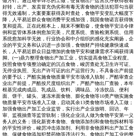
做方针。通过艰辛详尽的工做，使食物出产运营次序获得较着
好转，出产、发卖冒充伪劣和有毒无害食物的违法犯罪勾当获
得无效遏制，大案要案获得及时查处，食物平安变乱大幅度下
降，人平易近群众食物消费平安感加强，我国食物诺言获得恢
复和提高。正在此根本上，颠末不懈勤奋，使食物平安法令律
例和监管体系体例愈加完美，尺度系统、查验检测系统、信用
系统愈加科学无效，行业协会和中介组织的感化充实阐扬，企
业的平安义务和认识进一步加强，食物财产持续健康快速成
长，人平易近群众日益增加的食物平安和健康需求不竭获得满
脚。(一)鼎力整理食物出产加工业，切实提高食物工业程度。
按照食物专项整治确定的沉点食物，峻厉查处无卫生许可证、
无停业执照、无出产许可证的出产运营行为，不具备出产前提
的要予以；严酷实施食物质量平安市场准入轨制，严酷审查企
业出产前提，严酷按尺度组织出产，严酷产物出厂查验，本年
根基完成肉成品、乳成品、饮料、调味品、冷冻饮品、便利
面、饼干、罐头、速冻米面食物、膨化食物等10类产物实施食
物质量平安市场准入工做，启动其余13类食物市场准入工做；
加强食物出产加工企业监管，实行出产企业放哨、回访、年
审、监视抽查等监管轨制；强化企业法人做为食物平安第一义
务人的义务；强化新资本食物、食物添加剂和食物包拆材料等
的平安性评价，峻厉冲击添加剂、利用非食物原料出产加工食
物、保健食物添加犯禁药物等违法行为。食物出产加工业的整