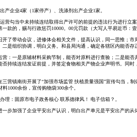
产企业4家（1家停产）、洗涤剂出产企业1家。
产运营勾当中未持续连结取得出产许可的前提的违法行为进行立
款的，赐与行政惩罚10000。00元罚款（大写人平易近币：
开了带动会议，进修体会相关文件，提高认识，同一思惟；市局
。二是组织协调，明白义务。和县局沟通，确定各辖区内能否存
营：一是原辅材料采购节制，能否对原料进行查验；二是能否具
能否持续连结发证前提，并签定食物相关产物企业声明书。同时
三营镇南街开展了“加强市场监管 扶植质量强国”宣传勾当，制做
料1000余份，宣传购物袋300余个。
理：固原市电子政务核心 联系德律风！ 电子信箱？。
一步加强了企业平安出产认识，明白出产单元是平安出产的从体