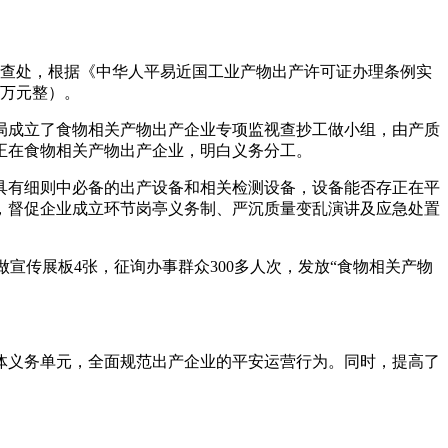
案查处，根据《中华人平易近国工业产物出产许可证办理条例实
壹万元整）。
成立了食物相关产物出产企业专项监视查抄工做小组，由产质
正在食物相关产物出产企业，明白义务分工。
有细则中必备的出产设备和相关检测设备，设备能否存正在平
，督促企业成立环节岗亭义务制、严沉质量变乱演讲及应急处置
宣传展板4张，征询办事群众300多人次，发放“食物相关产物
义务单元，全面规范出产企业的平安运营行为。同时，提高了