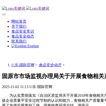
网站首页
关于我们
食品安全常识
食品安全动态
联系我们
English
U乐·国际官网
>
食品安全动态
>
固原市市场监视办理局关于开展食物相关
2025-11-02 11:13
U乐·国际官网
为认实贯彻落实《自治区质监局关于开展2018年食物相关产物
拔企业质量平安全过程节制的认识和能力，食物相关产质量量平
展了专项监视查抄工做。现将核查环境总结，请审示。