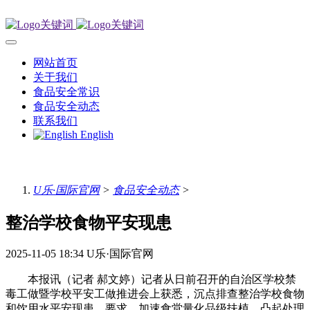
网站首页
关于我们
食品安全常识
食品安全动态
联系我们
English
U乐·国际官网
>
食品安全动态
>
整治学校食物平安现患
2025-11-05 18:34
U乐·国际官网
本报讯（记者 郝文婷）记者从日前召开的自治区学校禁
毒工做暨学校平安工做推进会上获悉，沉点排查整治学校食物
和饮用水平安现患。要求，加速食堂量化品级扶植，凸起处理