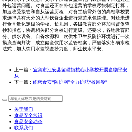
外包运营问题。对食堂还正在外包运营的学校尽快制定打算，
加速收受接管和自从运营历程；对食堂确需外包的高档学校要
求选择具有天分的大型饮食企业进行规范承包揽理。对还未进
行食堂量化定级的学校、长儿园，各级教育部分将加强督促查
抄和指点，协调相关部分逐校进行定级。还要求，各地教育部
分、供水设备、自备水源和二次供水卫生及防护环境进行一次
摸底查询拜访，成立健全饮用水监管档案，严酷落实各项水检
法式，加大饮用水监视查抄力度，师生饮水平安。
上一篇：
宜宾市江安县留耕镇核心小学校开展食物平安
从
下一篇：
织密食安“防护网”全力护航“校园餐”
关于我们
食品安全常识
食品安全动态
联系我们