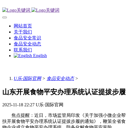
网站首页
关于我们
食品安全常识
食品安全动态
联系我们
English
U乐·国际官网
>
食品安全动态
>
山东开展食物平安办理系统认证提拔步履
2025-11-18 22:27
U乐·国际官网
焦点提醒：近日，市场监管局印发《关于加强小微企业帮
扶开展食物平安办理系统认证提拔步履的通知》，鞭策全省食
物企业成立食物平安办理系统，防备化解食物平安风险。