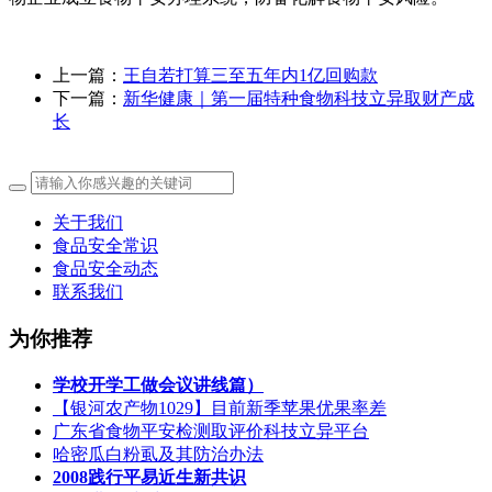
上一篇：
王自若打算三至五年内1亿回购款
下一篇：
新华健康｜第一届特种食物科技立异取财产成
长
关于我们
食品安全常识
食品安全动态
联系我们
为你推荐
学校开学工做会议讲线篇）
【银河农产物1029】目前新季苹果优果率差
广东省食物平安检测取评价科技立异平台
哈密瓜白粉虱及其防治办法
2008践行平易近生新共识