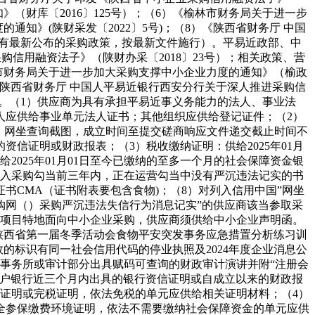
》（财库〔2016〕125号）；（6）《榆林市财务局关于进一步
通知》(陕财采发〔2022〕5号)；（8）《陕西省财务厅 中国
（若有最新公布的采购政策，按最新文件施行）。平易近政部、中
购信用融资法子》（陕财办采〔2018〕23号）；相关政策、营
榆林市财务局关于进一步加大采购支撑中小企业力度的通知》（榆政
8）《陕西省财务厅 中国人平易近银行西安分行关于深人推进采购信
）。（1）供应商为具有承担平易近事义务能力的法人、事业法
人应供给事业单元法人证书；其他组织应供给登记证件；（2）
（）网坐查询截图，成立时间至提交磋商响应文件递交截止时间不
信证明或财政报表；（3）税收缴纳证明：供给2025年01月
025年01月01日至今已缴纳的至多一个月的社会保障资金银
加入采购勾当前三年内，正在运营勾当中没有严沉违法记实的书
书CMA（证书附表要包含食物)；（8）对列入信用中国”网坐
购网（）采购严沉违法失信行为消息记实”的供应商该当参取采
本项目特地面向中小企业采购，供应商须供给中小企业声明函。
陕西省第一届冬季活动会食物平安突发事务应急措置分析练习训
的标识有同一社会信用代码的停业执照及2024年度企业消息公
计事务所或审计部分出具赋码可查询的财政审计演讲并附“注册会
开户银行近三个月内出具的银行资信证明或自成立以来的财政报
纳税证明或完税证明，依法免税的单元应供给相关证明材料；（4）
安全参保缴费环境证明，依法不需要缴纳社会保障资金的单元应供