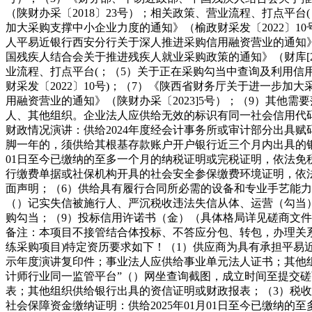
（陕财办采〔2018〕23号）；相关政策、营业流程、打点平台
加大采购支撑中小企业力度的通知》（榆政财采发〔2022〕10
人平易近银行西安分行关于深人推进采购信用融资营业的通知》
国残疾人结合会关于推进残疾人就业采购政策的通知》（财库[20
业流程、打点平台(；（5）关于正在采购勾当中查询及利用信用
财采发〔2022〕10号)；（7）《陕西省财务厅关于进一步加
用融资营业的通知》（陕财办采〔2023]5号）；（9）其
人、其他组织。企业法人应供给无效的标识有同一社会信用代码
财政情况演讲：供给2024年度经会计事务所或审计部分出具
脚一年的，须供给其根基存款账户开户银行近三个月内出具的银
01日至今已缴纳的至多一个月的纳税证明或完税证明，依法免税
行缴费单据或社保机构开具的社会安全参保缴费环境证明，依
面声明；（6）供给具有履行合同所必需的设备和专业手艺能力
（）记实失信被施行人、严沉税收违法失信从体、运营（勾当
购勾当；（9）投标信用许诺书（金）（具体格局详见磋商文件
备注：本项目不接管结合体投标、不答应分包、转包，办理关
练采购项目)特定资历要求如下！（1）供应商为具有承担平易
示年度演讲复印件；事业法人应供给事业单元法人证书；其他组
计师行业同一监管平台”（）网坐查询截图，成立时间至提交
表；其他组织供给银行出具的资信证明或财政报表；（3）税收缴
社会保障资金缴纳证明：供给2025年01月01日至今已缴