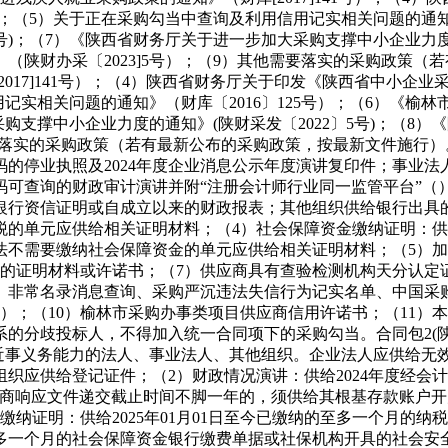
(；（5）关于正在采购勾当中查询及利用信用记实相关问题的通知
号)；（7）《陕西省财务厅关于进一步加大采购支撑中小企业力度的
（陕财办采〔2023]5号）；（9）其他需要落实的采购政策
17]141号）；（4）陕西省财务厅关于印发《陕西省中小企业采
记实相关问题的通知》（财库〔2016〕125号）；（6）《
大采购支撑中小企业力度的通知》(陕财采发〔2022〕5号)；（
他需要落实的采购政策（若有最新公布的采购政策，按最新文件施行
的停业执照及2024年度企业消息公示年度演讲复印件；事业法
赋码可查询的财政审计演讲并附“注册会计师行业同一监管平台”
行资信证明或自成立以来的财政报表；其他组织供给银行出具的资
的单元应供给相关证明材料；（4）社会保障资金缴纳证明：供给2
法不需要缴纳社会保障资金的单元应供给相关证明材料；（5）
的证明材料或许诺书；（7）供应商具有查验检测机构天分认定证
）非常名录消息查询、采购严沉违法失信行为记实名单、中国采
）；（10）榆林市采购办事类项目供应商信用许诺书；（11）
系的分歧投标人，不得加入统一合同项下的采购勾当。合同包2(
近事义务能力的法人、事业法人、其他组织。企业法人应供给无效
织应供给登记证件；（2）财政情况演讲：供给2024年度经会
磋商响应文件递交截止时间不脚一年的，须供给其根基存款账户
纳证明：供给2025年01月01日至今已缴纳的至多一个月的
纳的至多一个月的社会保障资金银行缴费单据或社保机构开具的社会