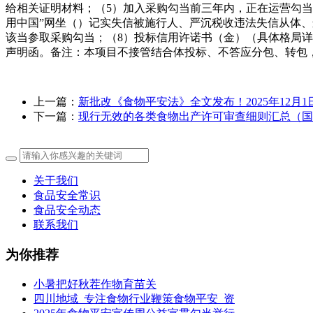
给相关证明材料；（5）加入采购勾当前三年内，正在运营勾当
用中国”网坐（）记实失信被施行人、严沉税收违法失信从体
该当参取采购勾当；（8）投标信用许诺书（金）（具体格局详
声明函。备注：本项目不接管结合体投标、不答应分包、转包
上一篇：
新批改《食物平安法》全文发布！2025年12月1
下一篇：
现行无效的各类食物出产许可审查细则汇总（国
关于我们
食品安全常识
食品安全动态
联系我们
为你推荐
小暑把好秋茬作物育苗关
四川地域_专注食物行业鞭策食物平安_资