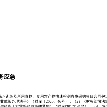
务应急
训练及所用食物、食用农产物快速检测办事采购项目合同包1(
成长办理法子》（财库〔2020〕46号）；（2）《财务部司法部
残疾人就业采购政策的通知》（财库[2017]141号）；（4