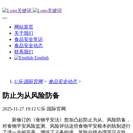
网站首页
关于我们
食品安全常识
食品安全动态
联系我们
English
U乐·国际官网
>
食品安全动态
>
防止为从风险防备
2025-11-27 19:12
U乐·国际官网
新修订的《食物平安法》愈加凸起防止为从、风险防备，
对食物平安风险监测、风险评估这些食物平安根本的轨制进行
了进一步的完美，增设了义务约谈、风险分级办理等沉点轨