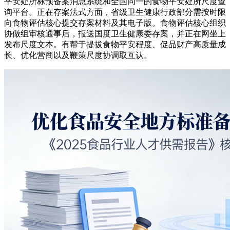
平安处所标预备案消息系统和全国同一的食物平安处所尺度查
询平台。正在存案法式方面，省级卫生健康行政部分需按时限
向食物评估核心提交存案材料及其电子版。食物评估核心组织
协做组审核通事后，报送国度卫生健康委存案，并正在网坐上
发布尺度文本。有帮于提拔食物平安程度、促品财产高质量成
长、优化营商以及鞭策尺度协调取互认。