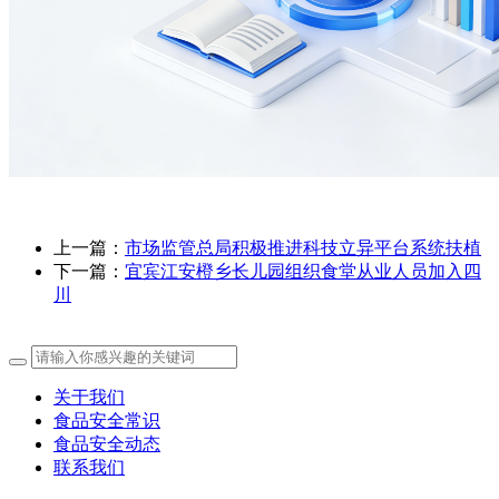
上一篇：
市场监管总局积极推进科技立异平台系统扶植
下一篇：
宜宾江安橙乡长儿园组织食堂从业人员加入四
川
关于我们
食品安全常识
食品安全动态
联系我们