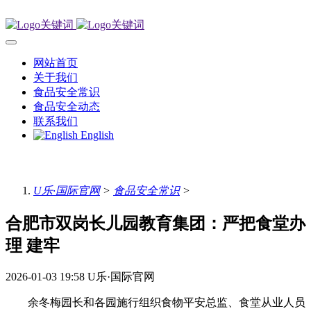
网站首页
关于我们
食品安全常识
食品安全动态
联系我们
English
U乐·国际官网
>
食品安全常识
>
合肥市双岗长儿园教育集团：严把食堂办
理 建牢
2026-01-03 19:58
U乐·国际官网
余冬梅园长和各园施行组织食物平安总监、食堂从业人员