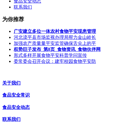
食品安全动态
联系我们
为你推荐
广安建立多位一体农村食物平安现患管理
河北滦平县市场监视办理局帮力金山岭长
加强农产质量量平安监管确保舌尖上的平
权势巨子发布_第8页_食物资讯_食物伙伴网
形式多样开展食物平安科普学问宣传
委常委会召开会议：建牢校园食物平安防
关于我们
食品安全常识
食品安全动态
联系我们