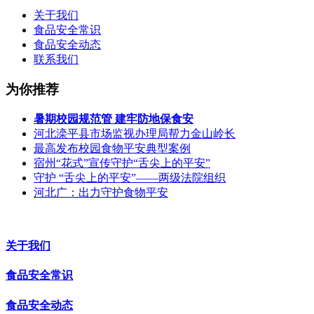
关于我们
食品安全常识
食品安全动态
联系我们
为你推荐
暑期校园规范管 建牢防地保食安
河北滦平县市场监视办理局帮力金山岭长
最高发布校园食物平安典型案例
宿州“花式”宣传守护“舌尖上的平安”
守护 “舌尖上的平安”——两级法院组织
河北广：出力守护食物平安
关于我们
食品安全常识
食品安全动态