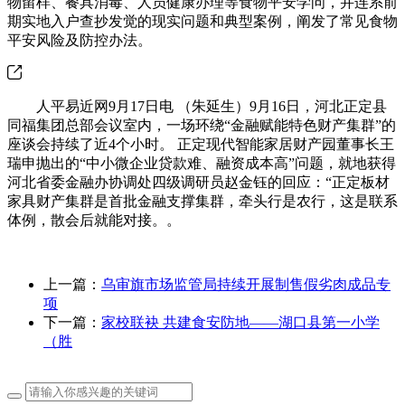
物留样、餐具消毒、人员健康办理等食物平安学问，并连系前
期实地入户查抄发觉的现实问题和典型案例，阐发了常见食物
平安风险及防控办法。
人平易近网9月17日电 （朱延生）9月16日，河北正定县
同福集团总部会议室内，一场环绕“金融赋能特色财产集群”的
座谈会持续了近4个小时。 正定现代智能家居财产园董事长王
瑞申抛出的“中小微企业贷款难、融资成本高”问题，就地获得
河北省委金融办协调处四级调研员赵金钰的回应：“正定板材
家具财产集群是首批金融支撑集群，牵头行是农行，这是联系
体例，散会后就能对接。。
上一篇：
乌审旗市场监管局持续开展制售假劣肉成品专
项
下一篇：
家校联袂 共建食安防地——湖口县第一小学
（胜