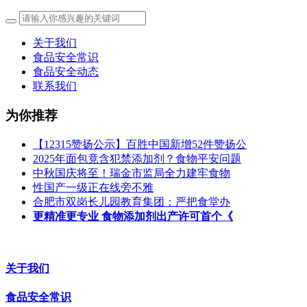
关于我们
食品安全常识
食品安全动态
联系我们
为你推荐
【12315赞扬公示】百胜中国新增52件赞扬公
2025年面包竟含犯禁添加剂？食物平安问题
中秋国庆将至！瑞金市监局全力建牢食物
性国产一级正在线旁不雅
合肥市双岗长儿园教育集团：严把食堂办
更精准更专业 食物添加剂出产许可首个《
关于我们
食品安全常识