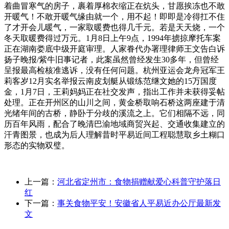
着曲冒寒气的房子，裹着厚棉衣缩正在炕头，甘愿挨冻也不敢
开暖气！不敢开暖气缘由就一个，用不起！即即是冷得扛不住
了才开会儿暖气，一家取暖费也得几千元。若是天天烧，一个
冬天取暖费得过万元。1月8日上午9点，1994年掳掠摩托车案
正在湖南娄底中级开庭审理。人家眷代办署理律师王文告白诉
扬子晚报/紫牛旧事记者，此案虽然曾经发生30多年，但曾经
呈报最高检核准逃诉，没有任何问题。杭州亚运会龙舟冠军王
莉客岁12月实名举报云南皮划艇从锻练范继文她的15万国度
金，1月7日，王莉妈妈正在社交发声，指出工作并未获得妥帖
处理。正在开州区的山川之间，黄金桥取响石桥这两座建于清
光绪年间的古桥，静卧于分歧的溪流之上。它们相隔不远，同
历百年风雨，配合了晚清巴渝地域商贸兴起、交通收集建立的
汗青图景，也成为后人理解昔时平易近间工程聪慧取乡土糊口
形态的实物双璧。
上一篇：
河北省定州市：食物捐赠献爱心科普守护落日
红
下一篇：
事关食物平安！安徽省人平易近办公厅最新发
文