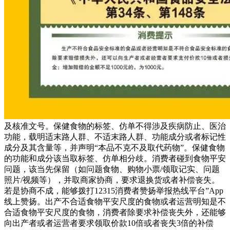
及核准文号。保健食物的标签、仿单不得涉及疾病防止、医治
功能，载明适末路人群、不适末路人群、功能成分或者标记性
成分及其含量等，并声明“本品不克不及取代药物”。保健食物
的功能和成分该当取标签、仿单相分歧。消费者碰到食物平安
问题，该当先保留（如问题食物、购物小票/领取记实、问题
照片/视频等），并取商家协商，要求退换货或者补偿丧失。
若是协商不成，能够拨打12315消费者赞扬举报热线平台”App
线上赞扬。出产不合适食物平安尺度的食物或者运营明知是不
合适食物平安尺度的食物，消费者除要求补偿丧失外，还能够
向出产者或者运营者要求领取价款10倍或者丧失3倍的补偿