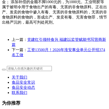
金； 添加补偿的金额不脚1000元的，为1000元。工业明胶等
属于被明令用于食物出产的有毒、无害的非食物原料。正在出
产、发卖的食物中掺入有毒、无害的非食物原料的，无害的非
食物原料的食物的，形成出产、发卖有毒、无害食物罪，情节
出格严沉的，最高可判处死刑。
上一篇：
党建红引领特食兴 福建以监管赋能书写营商新
篇
下一篇：
工资13500月！2026年淮安事业单元公开招374
名工做
关于我们
食品安全常识
食品安全动态
联系我们
为你推荐