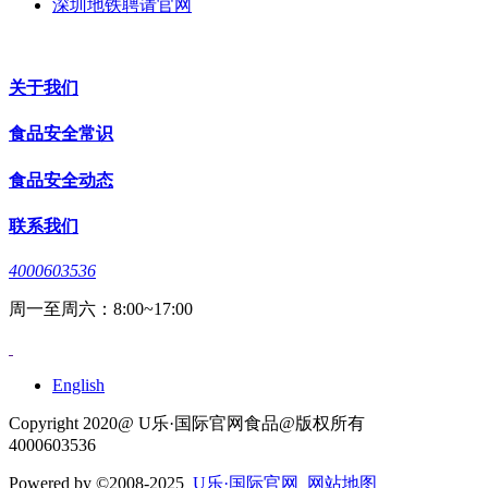
深圳地铁聘请官网
关于我们
食品安全常识
食品安全动态
联系我们
4000603536
周一至周六：8:00~17:00
English
Copyright 2020@ U乐·国际官网食品@版权所有
4000603536
Powered by
©2008-2025
U乐·国际官网
网站地图