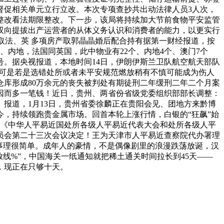
督促相关单元立行立改。本次专项查抄共出动法律人员3人次，
整改看法期限整改。下一步，该局将持续加大节前食物平安监管
双向提拔出产运营者的从体义务认识和消费者的能力，以更实行
内地取法、英 多项房产取郭晶晶婚后配合持有据第一财经报道，按
、内地，法国同英国，此中物业有22个、内地4个、澳门7个
号。据央视报道，本地时间14日，伊朗伊斯兰卫队航空航天部队
气可是若是选错处所或者未平安规范燃放稍有不慎可能成为伤人
库形成80万余元的丧失被判处有期徒刑二年缓刑二年二个月案
因而多一笔钱！近日，贵州、两省份省级党委组织部部长调整：
报道，1月13日，贵州省委徐麟正在贵阳会见、团地方来黔博
年至今，持续领跑贵金属市场。回首本轮上涨行情，白银的“狂飙”始
按照《中华人平易近国处所各级人平易近代表大会和处所各级人平
员会第二十三次会议决定！王为天津市人平易近查察院代办署理
事理很简单。成年人的豪情，不是偶像剧里的浪漫跌荡放诞，汉
线%”，中国海关一纸通知就把稀土通关时间拉长到45天——
，现正在只够十天。