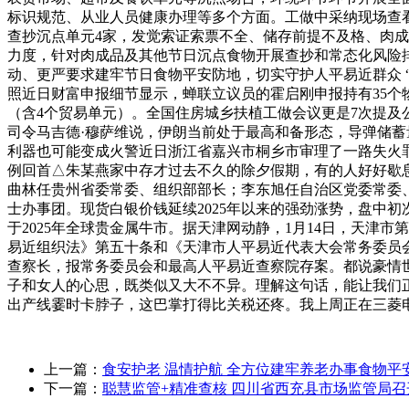
标识规范、从业人员健康办理等多个方面。工做中采纳现场查
查抄沉点单元4家，发觉索证索票不全、储存前提不及格、肉
力度，针对肉成品及其他节日沉点食物开展查抄和常态化风险
动、更严要求建牢节日食物平安防地，切实守护人平易近群众 “
照近日财富申报细节显示，蝉联立议员的霍启刚申报持有35个物
（含4个贸易单元）。全国住房城乡扶植工做会议更是7次提及
司令马吉德·穆萨维说，伊朗当前处于最高和备形态，导弹储蓄
利器也可能变成火警近日浙江省嘉兴市桐乡市审理了一路失火
例回首△朱某燕家中存才过去不久的除夕假期，有的人好好歇
曲林任贵州省委常委、组织部部长；李东旭任自治区党委常委、
士办事团。现货白银价钱延续2025年以来的强劲涨势，盘中初次
于2025年全球贵金属牛市。据天津网动静，1月14日，天
易近组织法》第五十条和《天津市人平易近代表大会常务委员
查察长，报常务委员会和最高人平易近查察院存案。都说豪情
子和女人的心思，既类似又大不不异。理解这句话，能让我们正
出产线霎时卡脖子，这巴掌打得比关税还疼。我上周正在三菱
上一篇：
食安护老 温情护航 全方位建牢养老办事食物平
下一篇：
聪慧监管+精准查核 四川省西充县市场监管局召