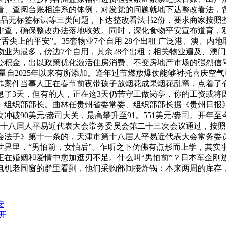
看、查阅台账相连系的体例，对发觉的问题就地下达整改看法，
成品无标签标识等三类问题，下达整改看法书2份，要求商家按照
排查，确保整改办法落地收效。同时，深化食物平安宣布道育，
舌尖上的平安”。35套物业7个自用 28个出租 广泛港、澳、
业为最多，傍边7个自用，其余28个出租；相关物业遍及、澳门
公积金，出以政策优化激活住房消费、不变房地产市场的强烈信
量自2025年以来有所添加。逢年过节燃放爆仗能够衬托喜庆空
罪案件当事人正在春节前夜带孩子放烟花成果烟花乱窜，点着了仓
息了3天，但有的人，正在这3天仍苦守工做岗亭，你的工资或将
组织部部长。曲林任贵州省委常委、组织部部长据《贵州日报》
冲破90美元/盎司大关，最高攀升至91。551美元/盎司。开
津市第十八届人平易近代表大会常务委员会第二十三次会议通过，
会法子》第十一条的，天津市第十八届人平易近代表大会常务委
世界里，“男怕前，女怕后”。乍听之下仿佛有点形而上学，其实
在婚姻和爱情中愈加逛刃不足。什么叫“男怕前”？日本车企刚放
电机老同窗的群里看到，他们采购部间接炸锅：本来两周的库存
安
开