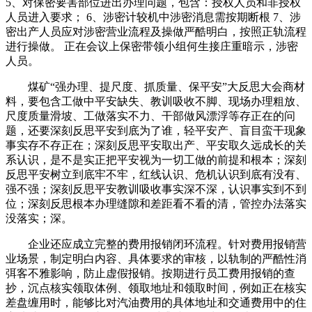
5、对保密要害部位进出办理问题，包含：授权人员和非授权
人员进入要求； 6、涉密计较机中涉密消息需按期断根 7、涉
密出产人员应对涉密营业流程及操做严酷明白，按照正轨流程
进行操做。 正在会议上保密带领小组何生接庄重暗示，涉密
人员。
煤矿“强办理、提尺度、抓质量、保平安”大反思大会商材
料，要包含工做中平安缺失、教训吸收不脚、现场办理粗放、
尺度质量滑坡、工做落实不力、干部做风漂浮等存正在的问
题，还要深刻反思平安到底为了谁，轻平安产、盲目蛮干现象
事实存不存正在；深刻反思平安取出产、平安取久远成长的关
系认识，是不是实正把平安视为一切工做的前提和根本；深刻
反思平安树立到底牢不牢，红线认识、危机认识到底有没有、
强不强；深刻反思平安教训吸收事实深不深，认识事实到不到
位；深刻反思根本办理缝隙和差距看不看的清，管控办法落实
没落实；深。
企业还应成立完整的费用报销闭环流程。针对费用报销营
业场景，制定明白内容、具体要求的审核，以轨制的严酷性消
弭客不雅影响，防止虚假报销。按期进行员工费用报销的查
抄，沉点核实领取体例、领取地址和领取时间，例如正在核实
差盘缠用时，能够比对汽油费用的具体地址和交通费用中的住