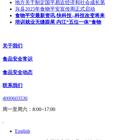
地方关于制定国平易近经济和社会成长第
兴县2025年食物平安宣传周正式启动
食物平安最新资讯-快科技--科技改变将来
培训就业无缝跟尾 内江“五位一体”食物
关于我们
食品安全常识
食品安全动态
联系我们
4000603536
周一至周六：8:00~17:00
English