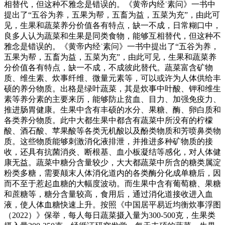
相替代，但这种不雅念是错误的。《黄帝内经˙素问》一书中
提出了“五谷为养，五果为帮，五畜为益，五菜为充”，由此可
见，生果和蔬菜养分价值各有特点，缺一不成，日常糊口中，
良多人认为蔬菜和生果是同类食物，能够互相替代，但这种不
雅念是错误的。《黄帝内经˙素问》一书中提出了“五谷为养，
五果为帮，五畜为益，五菜为充”，由此可见，生果和蔬菜养
分价值各有特点，缺一不成，不成彼此替代。蔬菜富含矿物
质、维生素、炊事纤维、微量元素等，可以或许为人体供给丰
硕的养分物质。出格是绿叶蔬菜，其是炊事中叶酸、钾和维生
素等养分素的主要来历，能够防止贫血、目力、加强免疫力、
推进肠胃健康。生果中含有丰硕的水分、果糖、酶、卵白质和
各类养分物质。此中大都生果中都含有蔬菜中所没有的柠檬
酸、酒石酸、苹果酸等各类无机酸以及酚类物质和芳喷鼻类物
质。这些物质能够刺激消化液排泄，并推进多种矿物质的接
收，还具有抗菌消炎、断根基、血小板凝结等感化，对人体健
康无益。蔬菜中糖分含量较少，大大都蔬菜中所含的糖类属淀
粉类多糖，需要颠末人体消化道内的各类酶分化成单糖后，因
而不至于惹起血糖的大幅度波动。而生果中含有葡萄糖、果糖
和蔗糖等，糖分含量较高，食用后，通过消化道接收进入血
液，使人体血糖快速上升。按照《中国居平易近均衡炊事浮图
（2022）》保举，每人每日蔬菜摄入量为300-500克，生果类