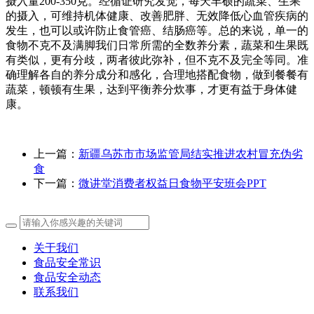
摄入量200-350克。经循证研究发觉，每天丰硕的蔬菜、生果
的摄入，可维持机体健康、改善肥胖、无效降低心血管疾病的
发生，也可以或许防止食管癌、结肠癌等。总的来说，单一的
食物不克不及满脚我们日常所需的全数养分素，蔬菜和生果既
有类似，更有分歧，两者彼此弥补，但不克不及完全等同。准
确理解各自的养分成分和感化，合理地搭配食物，做到餐餐有
蔬菜，顿顿有生果，达到平衡养分炊事，才更有益于身体健
康。
上一篇：
新疆乌苏市市场监管局结实推进农村冒充伪劣
食
下一篇：
微讲堂消费者权益日食物平安班会PPT
关于我们
食品安全常识
食品安全动态
联系我们