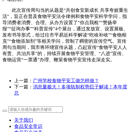
此次宣传周勾当的从题是“共创食安新成长 共享夸姣重生
活”，旨正在普及食物平安法令律例和食物平安科学学问，指
导消费者消费、合理。从办方设置了“你点我检”“赞扬举
报”“征询办事”“科普宣传”4个展台，通过发放宣、设置展板、
发布书等形式，给过往市平易近科学解读“吃啥补啥”“食物相
克”“食物添加剂”等相关学问，营制了稠密的宣传空气。宣传
周勾当期间，我市将环绕宣传从题，凸起宣传“食物平安人人
有责、共治共享”的，持续开展食物平安管理、“八进”宣传、
食物运营“一票通”办理、鞭策食物平安宣传走深走实。
上一篇：
广州学校食物平安工做怎样做？
下一篇：
消息量极大！多项轨制权势巨子解读！本年度
总
关于我们
食品安全常识