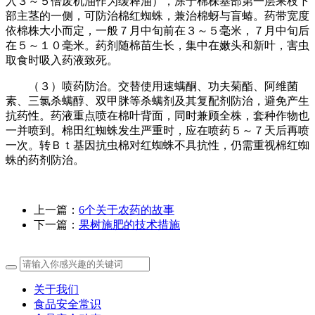
入３～５倍废机油作为缓释油），涂于棉株基部第一层果枝下
部主茎的一侧，可防治棉红蜘蛛，兼治棉蚜与盲蝽。药带宽度
依棉株大小而定，一般７月中旬前在３～５毫米，７月中旬后
在５～１０毫米。药剂随棉苗生长，集中在嫩头和新叶，害虫
取食时吸入药液致死。
（３）喷药防治。交替使用速螨酮、功夫菊酯、阿维菌
素、三氯杀螨醇、双甲脒等杀螨剂及其复配剂防治，避免产生
抗药性。药液重点喷在棉叶背面，同时兼顾全株，套种作物也
一并喷到。棉田红蜘蛛发生严重时，应在喷药５～７天后再喷
一次。转Ｂｔ基因抗虫棉对红蜘蛛不具抗性，仍需重视棉红蜘
蛛的药剂防治。
上一篇：
6个关于农药的故事
下一篇：
果树施肥的技术措施
关于我们
食品安全常识