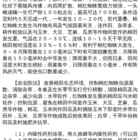
吐丝下垂随风传播，向四周扩散。棉红蜘蛛繁殖力很强，一头
雌成螨一生可产卵１００粒左右，最高可达７００粒。条件适
宜时约５天完成一代，一年发生１０～２０代，世代重叠。棉
红蜘蛛大发生与作物布局及气候因素有关，连作田、杂草多、
耕作粗放以及与玉米、大豆、芝麻、瓜类等作物间套作的棉田
发生重。气温在２５～３０℃，连续１０～１５天干旱无雨，
棉田相对湿度在３５％～５５％时，有利于棉红蜘蛛大发生。
６～８月降雨量在１００毫米以下时有可能猖獗危害；月降雨
量在１５０毫米时会中等发生；降雨量不大，但雨日多、田间
湿度大时发生稍轻；雨量集中，日降雨量在５０毫米，伴有阵
风的天气，能使虫口数量减少。
【农业防治】 改善棉田生态环境、控制棉红蜘蛛虫源基
数。清除杂草，冬春及生长季节实行空行耕翻，清除棉田及沟
边杂草，减少虫源；水旱轮作，红蜘蛛发生重的棉田应与水稻
轮作；控制虫源，避免在棉田中间套作玉米、大豆、芝麻、瓜
类等作物，棉花、玉米间作田应及时摘除玉米下部老叶并带出
田外，玉米、豆类等作物成熟后抢收离田；抗旱，干旱年份棉
田应及时施肥并抗旱。
（１）内吸性药剂涂茎。将久效磷等内吸性药剂（可以混