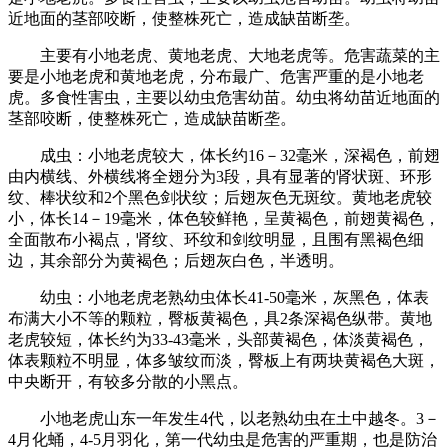
近地面的茎部咬断，使整株死亡，造成缺苗断垄。
主要有小地老虎、黄地老虎、大地老虎等。危害蔬菜的主
要是小地老虎和黄地老虎，分布最广、危害严重的是小地老
虎。多食性害虫，主要以幼虫危害幼苗。幼虫将幼苗近地面的
茎部咬断，使整株死亡，造成缺苗断垄。
成虫：小地老虎较大，体长约16－32毫米，深褐色，前翅
由内横线、外横线将全翅分为3段，具有显著的肾状斑、环形
纹、棒状纹和2个黑色剑状纹；后翅灰色无斑纹。黄地老虎较
小，体长14－19毫米，体色较鲜艳，呈黄褐色，前翅黄褐色，
全面散布小褐点，肾纹、环纹和剑纹明显，且围有黑褐色细
边，其余部分为黄褐色；后翅灰白色，半透明。
幼虫：小地老虎老熟幼虫体长41-50毫米，灰黑色，体表
布满大小不等的颗粒，臀板黄褐色，具2条深褐色纵带。黄地
老虎较短，体长约为33-43毫米，头部黄褐色，体淡黄褐色，
体表颗粒不明显，体多皱纹而淡，臀板上有两块黄褐色大斑，
中央断开，有较多分散的小黑点。
小地老虎山东一年发生4代，以老熟幼虫在土中越冬。3－
4月化蛹，4-5月羽化，第一代幼虫是危害的严重期，也是防治