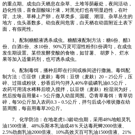
的重点期。成虫白天栖息在杂草、土堆等荫蔽处，夜间活动，
趋化性强，喜食甜酸味汁液，对黑光灯也有明显趋性，在叶
背、土块、草棒上产卵，在草类多、温暖、潮湿、杂草丛生的
地方，虫头基数多。幼虫夜间危害，白天栖在幼苗附近土表下
面，有假死性。
1、配制糖醋液诱杀成虫。糖醋液配制方法：糖6份、醋3
份、白酒1份、水10份、90%万灵可湿性粉剂1份调匀，在成虫
发生期设置。某些发酵变酸的食物，如甘薯、 胡萝卜、烂水
果等加入适量药剂，也可诱杀成虫。
6、配制毒饵，播种后即在行间或株间进行撒施。毒饵配
制方法：①豆饼（麦麸）毒饵：豆饼（麦麸）20－25公斤，压
碎、过筛成粉状，炒香后均匀拌入40%辛硫磷乳油0.5公斤，
农药可用清水稀释后喷入搅拌，以豆饼（麦麸）粉湿润为好，
然后按每亩用量4－5公斤撒入幼苗周围。②青草毒饵：青草切
碎，每50公斤加入农药0.3－0.5公斤，拌匀后成小堆状撒在幼
苗周围，每亩用毒草20公斤。
7、化学防治：在地老虎1-3龄幼虫期，采用48%地蛆灵乳
油1500倍液、48%乐斯本乳油或48％天达毒死蜱2000倍液、
2.5%劲彪乳油2000倍液、10%高效灭百可乳油1500倍液、21%