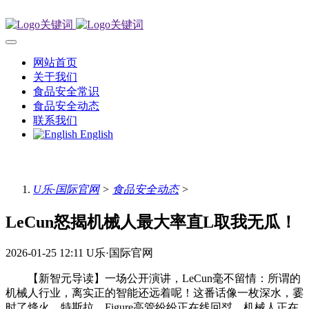
网站首页
关于我们
食品安全常识
食品安全动态
联系我们
English
U乐·国际官网
>
食品安全动态
>
LeCun怒揭机械人最大率直L取我无瓜！
2026-01-25 12:11
U乐·国际官网
【新智元导读】一场公开演讲，LeCun毫不留情：所谓的
机械人行业，离实正的智能还远着呢！这番话像一枚深水，霎
时了烽火，特斯拉、Figure高管纷纷正在线回怼。机械人正在