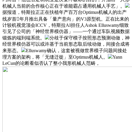
机械人当前的合作核心正在于谁能霸占通用机械人手艺」。
据报道，特斯拉正正在扶植年产百万台Optimus机械人的出产
线岁首年月推出具备「量产意向」的V3原型机。正在比来的
计较机视觉顶会ICCV，特斯拉AI担任人Ashok Elluswamy细致
引见了公司的「神经世界模仿器」——一个通过车队视频数据
锻炼的端到端系统。
分歧于保守模子按照形态预测动做，神
经世界模仿器可以或许基于当前形态取后续动做，间接合成将
来形态。
Elluswamy确认，这套被视做世界模子问题间接处
理方案的架构，将「无缝迁徙」至Optimus机械人。
Yann
LeCun的论断看似否认了整小我形机械人范畴，