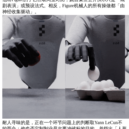
剧表演」或预设法式。相反，Figure机械人的所有操做都「由
神经收集驱动」。
耐人寻味的是，正在一个环节问题上的判断取Yann LeCun不
约而合：他也否定制制业是次要冲破标的目的，并指出「人形