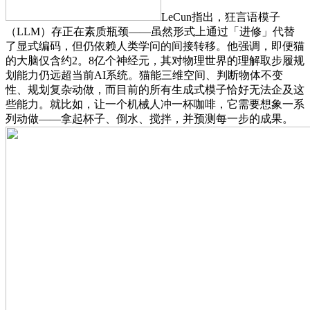
LeCun指出，狂言语模子
（LLM）存正在素质瓶颈——虽然形式上通过「进修」代替
了显式编码，但仍依赖人类学问的间接转移。他强调，即便猫
的大脑仅含约2。8亿个神经元，其对物理世界的理解取步履规
划能力仍远超当前AI系统。猫能三维空间、判断物体不变
性、规划复杂动做，而目前的所有生成式模子恰好无法企及这
些能力。就比如，让一个机械人冲一杯咖啡，它需要想象一系
列动做——拿起杯子、倒水、搅拌，并预测每一步的成果。