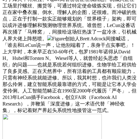
工场里拧螺丝、搬货等，可通过特定使命锻炼实现，但让它们
正在家中叠衣服、倒水、理解人的企图，还很难。而冲破的焦
点，正在于打制一款实正能够规划的「世界模子」架构，即可
以或许进修理解和预测物理世界系统。谁曾想，LeCun这番话
再次捅了「马蜂窝」，间接给这场狂热泼了一盆冷水，引机械
人界大佬上阵怒喷。
Figure创始人Brett Adcock间接喊话，
「谁去和LeCun说一声，让他别端着了，亲身干点实事吧」！
上大学时，本来早正在50-60年代，包罗1981年诺得从David
H。 Hubel和Torsten N。 Wiesel等人，就曾经起头思虑「自组
织」的问题——也就是系统若何组织进修。生物学给工程供给
了良多灵感。正在天然界中，所有活着的工具都有顺应能力，
只需有神经系统就能进修。所以，我其时想，也许我们人类没
那么伶俐，建立智能系统最靠谱的方式，可能是让它本人学会
变伶俐。人工智能范畴正在1990至2000年代履历「严冬」，但
2013年LeCun插手Facebook，创立FAIR（Facebook AI
Research），并鞭策「深度进修」这一术语代替「神经收
集」，标记着财产界起头系统性地接管这一范式。